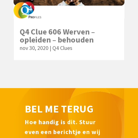
Q4 Clue 606 Werven –
opleiden – behouden
nov 30, 2020
|
Q4 Clues
BEL ME TERUG
Hoe handig is dit. Stuur
even een berichtje en
wij