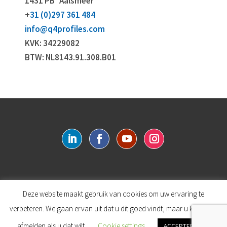
1431 PB
Aalsmeer
+
31 (0)297 361 484
info@q4profiles.com
KVK: 34229082
BTW: NL8143.91.308.B01
English
Login
Deze website maakt gebruik van cookies om uw ervaring te
verbeteren. We gaan ervan uit dat u dit goed vindt, maar u kunt zich
afmelden als u dat wilt.
Cookie settings
ACCEPTEREN