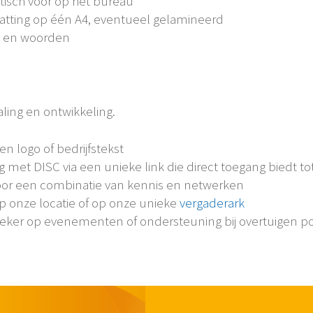
isch voor op het bureau
tting op één A4, eventueel gelamineerd
jl en woorden
aling en ontwikkeling.
n logo of bedrijfstekst
met DISC via een unieke link die direct toegang biedt tot
oor een combinatie van kennis en netwerken
op onze locatie of op onze unieke
vergaderark
eker op evenementen of ondersteuning bij overtuigen po