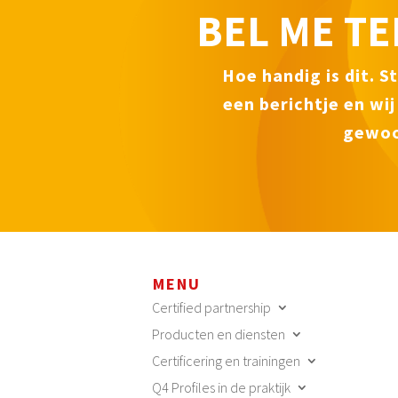
BEL ME T
Hoe handig is dit. S
een berichtje en
wij
gewoo
MENU
Certified partnership
Producten en diensten
Certificering en trainingen
Q4 Profiles in de praktijk