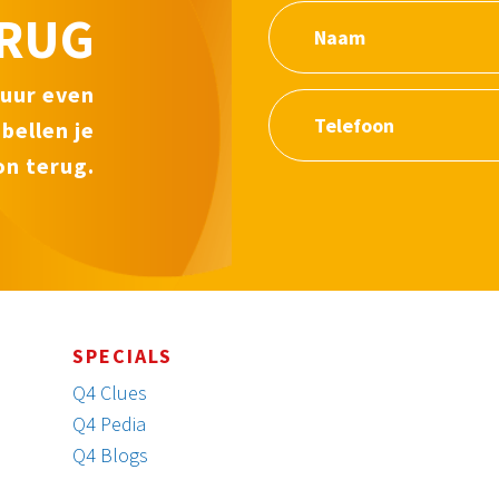
ERUG
tuur even
 bellen je
n terug.
SPECIALS
Q4 Clues
Q4 Pedia
Q4 Blogs