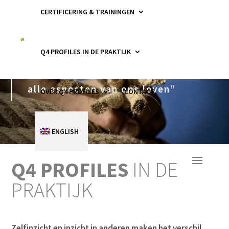
CERTIFICERING & TRAININGEN
Q4 PROFILES IN DE PRAKTIJK
“Zelfinzicht is waardevol binnen
alle aspecten van ons leven”
OVER Q4 PROFILES
CONTACT
ENGLISH
Q4 PROFILES
IN DE
PRAKTIJK
Zelfinzicht en inzicht in anderen maken het verschil