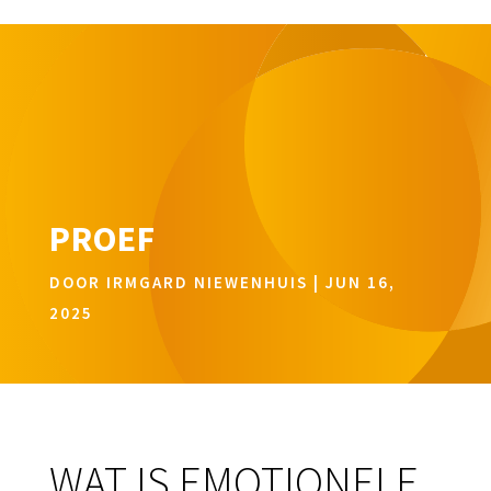
PROEF
DOOR
IRMGARD NIEWENHUIS
|
JUN 16,
2025
WAT IS EMOTIONELE