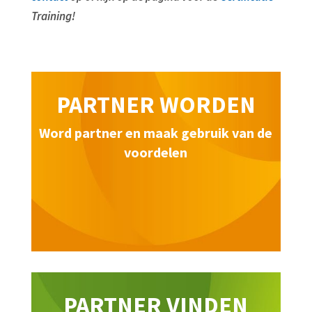
Training!
PARTNER WORDEN
Word partner en maak gebruik van de
voordelen
PARTNER VINDEN