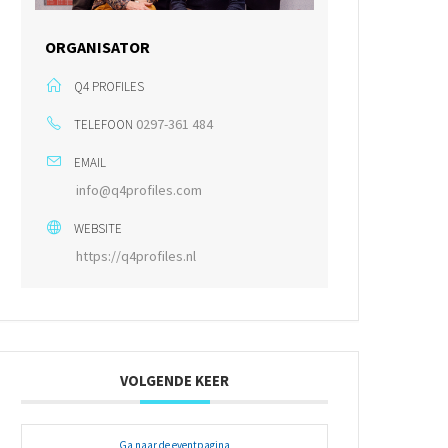
ORGANISATOR
Q4 PROFILES
0297-361 484
TELEFOON
EMAIL
info@q4profiles.com
WEBSITE
https://q4profiles.nl
VOLGENDE KEER
Ga naar de eventpagina