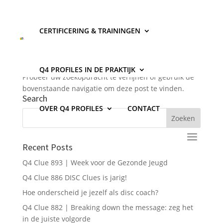
CERTIFICERING & TRAININGEN
Geen Resultaten Gevonden
De pagina die u zocht kon niet gevonden worden.
Q4 PROFILES IN DE PRAKTIJK
Probeer uw zoekopdracht te verfijnen of gebruik de
bovenstaande navigatie om deze post te vinden.
Search
OVER Q4 PROFILES
CONTACT
Recent Posts
Q4 Clue 893 | Week voor de Gezonde Jeugd
Q4 Clue 886 DISC Clues is jarig!
Hoe onderscheid je jezelf als disc coach?
Q4 Clue 882 | Breaking down the message: zeg het
in de juiste volgorde