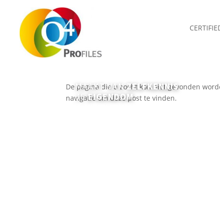
CERTIFI
Geen Resultaten Gevond
MAAKT VAN
ZELFKENNIS
De pagina die u zocht kon niet gevonden word
JE
EIGENDOM
navigatie om deze post te vinden.