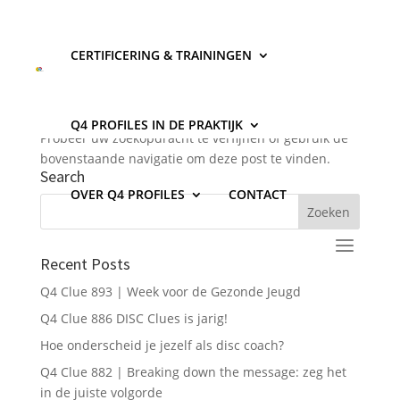
CERTIFICERING & TRAININGEN
Geen Resultaten Gevonden
De pagina die u zocht kon niet gevonden worden.
Q4 PROFILES IN DE PRAKTIJK
Probeer uw zoekopdracht te verfijnen of gebruik de
bovenstaande navigatie om deze post te vinden.
Search
OVER Q4 PROFILES
CONTACT
Recent Posts
Q4 Clue 893 | Week voor de Gezonde Jeugd
Q4 Clue 886 DISC Clues is jarig!
Hoe onderscheid je jezelf als disc coach?
Q4 Clue 882 | Breaking down the message: zeg het
in de juiste volgorde