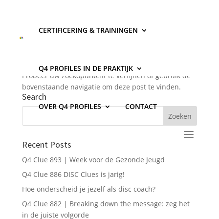
CERTIFICERING & TRAININGEN
Geen Resultaten Gevonden
De pagina die u zocht kon niet gevonden worden.
Q4 PROFILES IN DE PRAKTIJK
Probeer uw zoekopdracht te verfijnen of gebruik de
bovenstaande navigatie om deze post te vinden.
Search
OVER Q4 PROFILES
CONTACT
Recent Posts
Q4 Clue 893 | Week voor de Gezonde Jeugd
Q4 Clue 886 DISC Clues is jarig!
Hoe onderscheid je jezelf als disc coach?
Q4 Clue 882 | Breaking down the message: zeg het
in de juiste volgorde