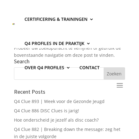
CERTIFICERING & TRAININGEN
Geen Resultaten Gevonden
De pagina die u zocht kon niet gevonden worden.
Q4 PROFILES IN DE PRAKTIJK
Probeer uw zoekopdracht te verfijnen of gebruik de
bovenstaande navigatie om deze post te vinden.
Search
OVER Q4 PROFILES
CONTACT
Recent Posts
Q4 Clue 893 | Week voor de Gezonde Jeugd
Q4 Clue 886 DISC Clues is jarig!
Hoe onderscheid je jezelf als disc coach?
Q4 Clue 882 | Breaking down the message: zeg het
in de juiste volgorde