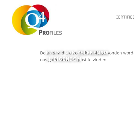
CERTIFI
Geen Resultaten Gevond
MAAKT VAN
ZELFKENNIS
De pagina die u zocht kon niet gevonden word
JE
EIGENDOM
navigatie om deze post te vinden.