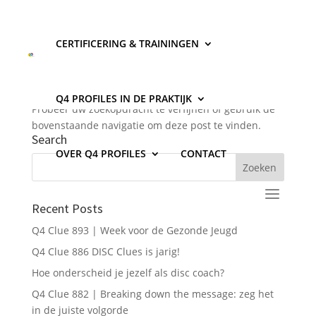
CERTIFICERING & TRAININGEN
Geen Resultaten Gevonden
De pagina die u zocht kon niet gevonden worden.
Q4 PROFILES IN DE PRAKTIJK
Probeer uw zoekopdracht te verfijnen of gebruik de
bovenstaande navigatie om deze post te vinden.
Search
OVER Q4 PROFILES
CONTACT
Recent Posts
Q4 Clue 893 | Week voor de Gezonde Jeugd
Q4 Clue 886 DISC Clues is jarig!
Hoe onderscheid je jezelf als disc coach?
Q4 Clue 882 | Breaking down the message: zeg het
in de juiste volgorde