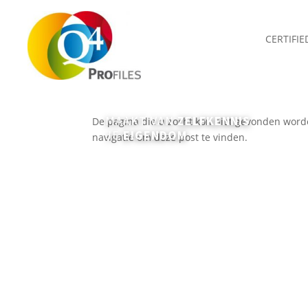
CERTIFI
Geen Resultaten Gevond
MAAKT VAN
ZELFKENNIS
De pagina die u zocht kon niet gevonden word
JE
EIGENDOM
navigatie om deze post te vinden.