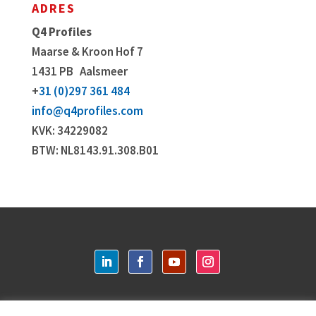
ADRES
Q4 Profiles
Maarse & Kroon Hof 7
1431 PB
Aalsmeer
+
31 (0)297 361 484
info@q4profiles.com
KVK: 34229082
BTW: NL8143.91.308.B01
Login