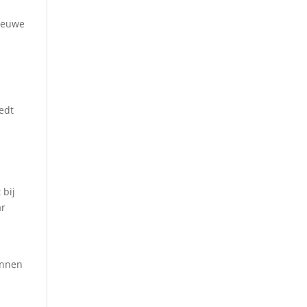
nieuwe
edt
 bij
ar
kunnen