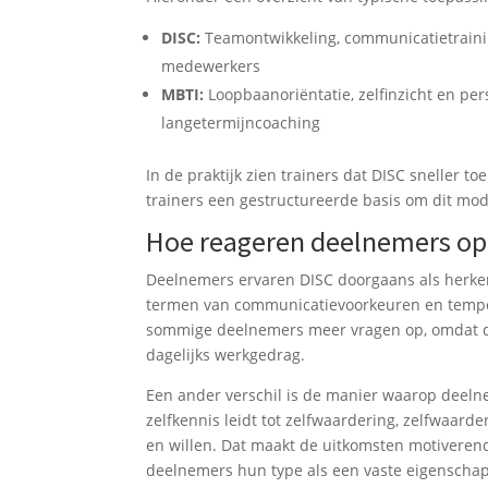
DISC:
Teamontwikkeling, communicatietrainin
medewerkers
MBTI:
Loopbaanoriëntatie, zelfinzicht en pers
langetermijncoaching
In de praktijk zien trainers dat DISC sneller t
trainers een gestructureerde basis om dit mode
Hoe reageren deelnemers op 
Deelnemers ervaren DISC doorgaans als herken
termen van communicatievoorkeuren en tempo v
sommige deelnemers meer vragen op, omdat de
dagelijks werkgedrag.
Een ander verschil is de manier waarop deeln
zelfkennis leidt tot zelfwaardering, zelfwaarde
en willen. Dat maakt de uitkomsten motiverend
deelnemers hun type als een vaste eigenschap 