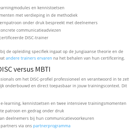
-learningmodules en kennistoetsen
omenten met verdieping in de methodiek
 kernpatroon onder druk bespreekt met deelnemers
 concrete communicatieadviezen
certificeerde DISC-trainer
bij de opleiding specifiek ingaat op de Jungiaanse theorie en de
 wat
andere trainers ervaren
na het behalen van hun certificering.
DISC versus MBTI
ssionals om het DISC-profiel professioneel en verantwoord in te zet
ijk onderbouwd en direct toepasbaar in jouw trainingscontext. Dit
e-learning, kennistoetsen en twee intensieve trainingsmomenten
ste patroon en gedrag onder druk
 van deelnemers bij hun communicatievoorkeuren
 partners via ons
partnerprogramma