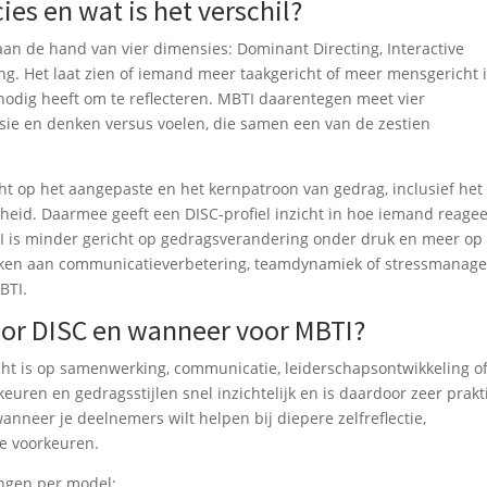
es en wat is het verschil?
 de hand van vier dimensies: Dominant Directing, Interactive
ing. Het laat zien of iemand meer taakgericht of meer mensgericht i
jd nodig heeft om te reflecteren. MBTI daarentegen meet vier
rsie en denken versus voelen, die samen een van de zestien
cht op het aangepaste en het kernpatroon van gedrag, inclusief het
dheid. Daarmee geeft een DISC-profiel inzicht in hoe iemand reagee
 is minder gericht op gedragsverandering onder druk en meer op
werken aan communicatieverbetering, teamdynamiek of stressmanag
BTI.
voor DISC en wanneer voor MBTI?
cht is op samenwerking, communicatie, leiderschapsontwikkeling o
en en gedragsstijlen snel inzichtelijk en is daardoor zeer prakt
nneer je deelnemers wilt helpen bij diepere zelfreflectie,
ve voorkeuren.
ingen per model: