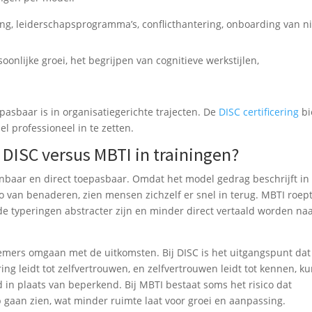
g, leiderschapsprogramma’s, conflicthantering, onboarding van 
oonlijke groei, het begrijpen van cognitieve werkstijlen,
oepasbaar is in organisatiegerichte trajecten. De
DISC certificering
bi
l professioneel in te zetten.
DISC versus MBTI in trainingen?
baar en direct toepasbaar. Omdat het model gedrag beschrijft in
an benaderen, zien mensen zichzelf er snel in terug. MBTI roept
 typeringen abstracter zijn en minder direct vertaald worden na
emers omgaan met de uitkomsten. Bij DISC is het uitgangspunt dat
ring leidt tot zelfvertrouwen, en zelfvertrouwen leidt tot kennen, 
 in plaats van beperkend. Bij MBTI bestaat soms het risico dat
gaan zien, wat minder ruimte laat voor groei en aanpassing.