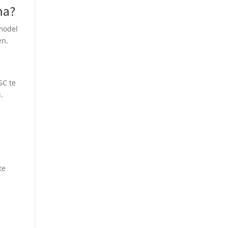
ma?
 model
en,
SC te
.
te