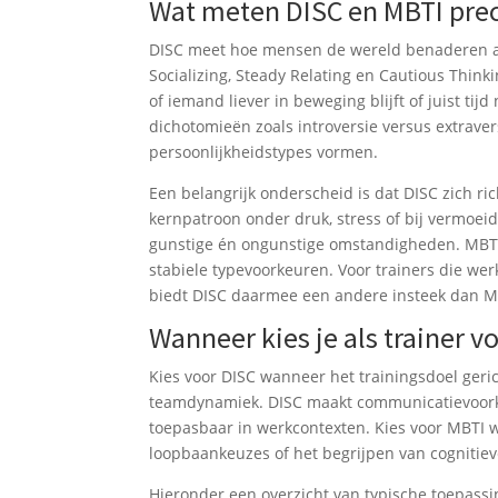
Wat meten DISC en MBTI preci
DISC meet hoe mensen de wereld benaderen aan
Socializing, Steady Relating en Cautious Think
of iemand liever in beweging blijft of juist ti
dichotomieën zoals introversie versus extrave
persoonlijkheidstypes vormen.
Een belangrijk onderscheid is dat DISC zich ri
kernpatroon onder druk, stress of bij vermoei
gunstige én ongunstige omstandigheden. MBTI
stabiele typevoorkeuren. Voor trainers die 
biedt DISC daarmee een andere insteek dan M
Wanneer kies je als trainer 
Kies voor DISC wanneer het trainingsdoel geri
teamdynamiek. DISC maakt communicatievoorkeur
toepasbaar in werkcontexten. Kies voor MBTI wa
loopbaankeuzes of het begrijpen van cognitie
Hieronder een overzicht van typische toepass