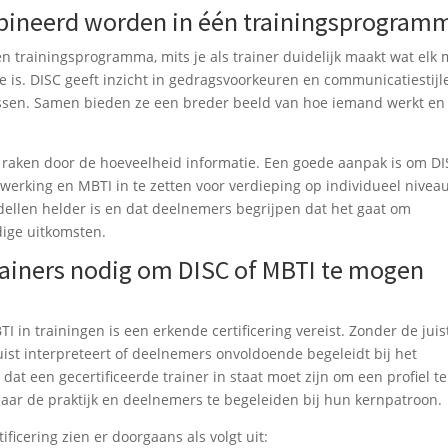
ineerd worden in één trainingsprogram
n trainingsprogramma, mits je als trainer duidelijk maakt wat elk
is. DISC geeft inzicht in gedragsvoorkeuren en communicatiestijl
cessen. Samen bieden ze een breder beeld van hoe iemand werkt en
 raken door de hoeveelheid informatie. Een goede aanpak is om DI
werking en MBTI in te zetten voor verdieping op individueel niveau
dellen helder is en dat deelnemers begrijpen dat het gaat om
dige uitkomsten.
rainers nodig om DISC of MBTI te mogen
I in trainingen is een erkende certificering vereist. Zonder de juis
njuist interpreteert of deelnemers onvoldoende begeleidt bij het
dat een gecertificeerde trainer in staat moet zijn om een profiel te
aar de praktijk en deelnemers te begeleiden bij hun kernpatroon.
ficering zien er doorgaans als volgt uit: