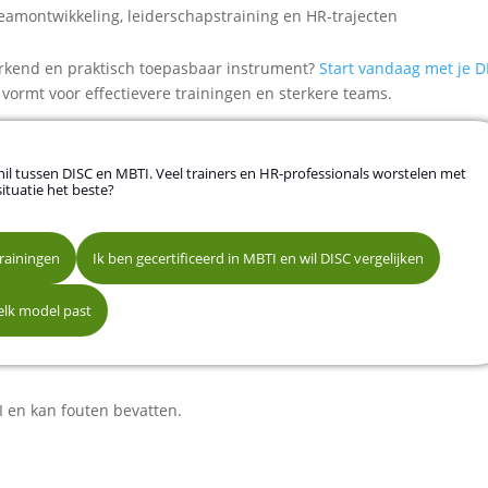
teamontwikkeling, leiderschapstraining en HR-trajecten
n erkend en praktisch toepasbaar instrument?
Start vandaag met je D
vormt voor effectievere trainingen en sterkere teams.
rschil tussen DISC en MBTI. Veel trainers en HR-professionals worstelen met
situatie het beste?
trainingen
Ik ben gecertificeerd in MBTI en wil DISC vergelijken
mijn trainingen
Meer weten over de DISC certificering van Q4 Profiles
welk model past
-trajecten
 en kan fouten bevatten.