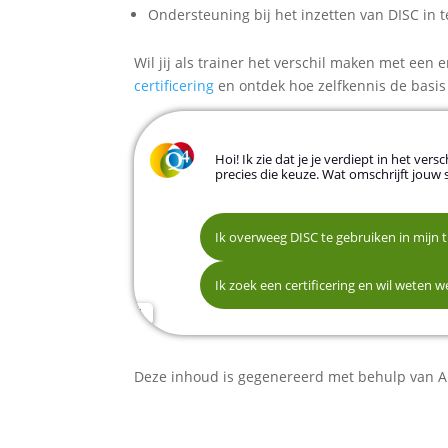
Ondersteuning bij het inzetten van DISC in 
Wil jij als trainer het verschil maken met ee
certificering
en ontdek hoe zelfkennis de basis 
Hoi! Ik zie dat je je verdiept in het ve
precies die keuze. Wat omschrijft jouw 
Ik overweeg DISC te gebruiken in mijn 
Naam
DISC professioneel kunnen inzetten in 
Ik zoek een certificering en wil weten 
Begrijpen hoe DISC aansluit bij mijn HR
E-mailadres
Deze inhoud is gegenereerd met behulp van AI
Telefoonnummer (optioneel)