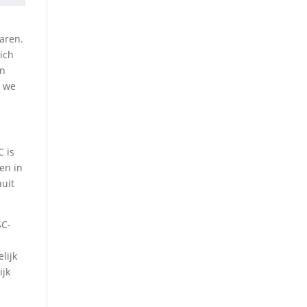
varen.
ich
en
n we
C is
en in
nuit
SC-
lijk
ijk