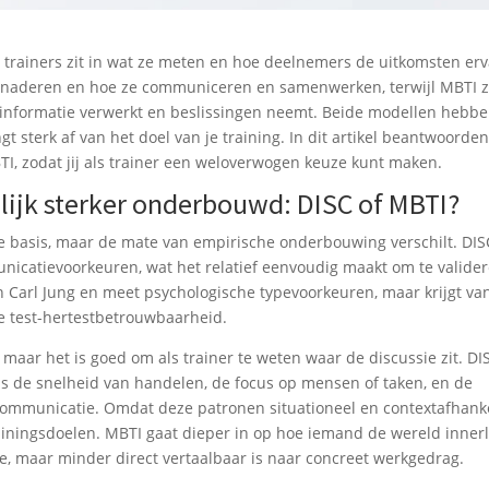
r trainers zit in wat ze meten en hoe deelnemers de uitkomsten er
enaderen en hoe ze communiceren en samenwerken, terwijl MBTI z
 informatie verwerkt en beslissingen neemt. Beide modellen hebb
 sterk af van het doel van je training. In dit artikel beantwoorde
I, zodat jij als trainer een weloverwogen keuze kunt maken.
ijk sterker onderbouwd: DISC of MBTI?
basis, maar de mate van empirische onderbouwing verschilt. DIS
catievoorkeuren, wat het relatief eenvoudig maakt om te valider
an Carl Jung en meet psychologische typevoorkeuren, maar krijgt va
e test-hertestbetrouwbaarheid.
maar het is goed om als trainer te weten waar de discussie zit. DI
ls de snelheid van handelen, de focus op mensen of taken, en de
communicatie. Omdat deze patronen situationeel en contextafhanke
trainingsdoelen. MBTI gaat dieper in op hoe iemand de wereld innerl
tie, maar minder direct vertaalbaar is naar concreet werkgedrag.