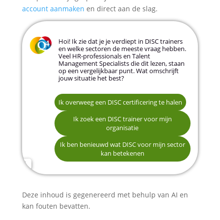
account aanmaken
en direct aan de slag.
Hoi! Ik zie dat je je verdiept in DISC trainers
en welke sectoren de meeste vraag hebben.
Veel HR-professionals en Talent
Management Specialists die dit lezen, staan
op een vergelijkbaar punt. Wat omschrijft
jouw situatie het best?
Ik overweeg een DISC certificering te halen
Zakelijke dienstverlening of finance
Ik zoek een DISC trainer voor mijn
organisatie
Zorg of overheid
Onderwijs
Naam *
Ik ben benieuwd wat DISC voor mijn sector
Technologie, logistiek of non-profit
kan betekenen
Een andere sector
E-mailadres *
Deze inhoud is gegenereerd met behulp van AI en
kan fouten bevatten.
Telefoonnummer (optioneel)