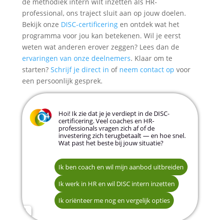
de methodiek intern wilt inzetten als HR-
professional, ons traject sluit aan op jouw doelen.
Bekijk onze
DISC-certificering
en ontdek wat het
programma voor jou kan betekenen. Wil je eerst
weten wat anderen erover zeggen? Lees dan de
ervaringen van onze deelnemers
. Klaar om te
starten?
Schrijf je direct in
of
neem contact op
voor
een persoonlijk gesprek.
Hoi! Ik zie dat je je verdiept in de DISC-
certificering. Veel coaches en HR-
professionals vragen zich af of de
investering zich terugbetaalt — en hoe snel.
Wat past het beste bij jouw situatie?
Ik ben coach en wil mijn aanbod uitbreiden
Ik werk in HR en wil DISC intern inzetten
Ik wil zo snel mogelijk starten
Ik oriënteer me nog en vergelijk opties
Ik plan het voor de komende maanden
Naam *
Ik ben nog aan het onderzoeken