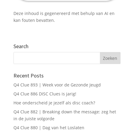
Deze inhoud is gegenereerd met behulp van AI en
E-mailadres *
kan fouten bevatten.
Telefoonnummer (optioneel)
Search
Verstuur mijn gegevens
Recent Posts
Q4 Clue 893 | Week voor de Gezonde Jeugd
Q4 Clue 886 DISC Clues is jarig!
Hoe onderscheid je jezelf als disc coach?
Q4 Clue 882 | Breaking down the message: zeg het
in de juiste volgorde
Q4 Clue 880 | Dag van het Loslaten