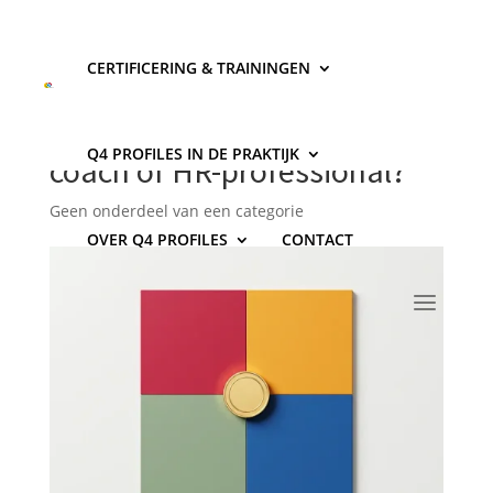
CERTIFICERING & TRAININGEN
Hoeveel verdien je terug aan
een DISC-certificering als
Q4 PROFILES IN DE PRAKTIJK
coach of HR-professional?
Geen onderdeel van een categorie
OVER Q4 PROFILES
CONTACT