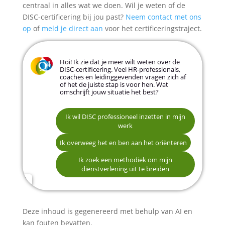
centraal in alles wat we doen. Wil je weten of de
DISC-certificering bij jou past?
Neem contact met ons
op
of
meld je direct aan
voor het certificeringstraject.
Hoi! Ik zie dat je meer wilt weten over de
DISC-certificering. Veel HR-professionals,
coaches en leidinggevenden vragen zich af
of het de juiste stap is voor hen. Wat
omschrijft jouw situatie het best?
Ik wil DISC professioneel inzetten in mijn
werk
HR / Recruitment / Talentmanagement
Ik overweeg het en ben aan het oriënteren
Coach of trainer
Leidinggevende of manager
Ik zoek een methodiek om mijn
Organisatieadviseur of consultant
Naam *
dienstverlening uit te breiden
E-mailadres *
Deze inhoud is gegenereerd met behulp van AI en
kan fouten bevatten.