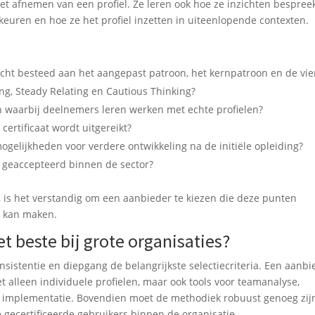
et afnemen van een profiel. Ze leren ook hoe ze inzichten bespree
ren en hoe ze het profiel inzetten in uiteenlopende contexten.
ht besteed aan het aangepast patroon, het kernpatroon en de vie
zing, Steady Relating en Cautious Thinking?
waarbij deelnemers leren werken met echte profielen?
ertificaat wordt uitgereikt?
gelijkheden voor verdere ontwikkeling na de initiële opleiding?
n geaccepteerd binnen de sector?
, is het verstandig om een aanbieder te kiezen die deze punten
r kan maken.
t beste bij grote organisaties?
onsistentie en diepgang de belangrijkste selectiecriteria. Een aanbi
iet alleen individuele profielen, maar ook tools voor teamanalyse,
 implementatie. Bovendien moet de methodiek robuust genoeg zi
gecertificeerde gebruikers binnen de organisatie.