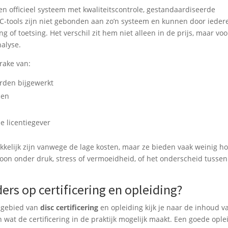
en officieel systeem met kwaliteitscontrole, gestandaardiseerde
SC-tools zijn niet gebonden aan zo’n systeem en kunnen door ieder
of toetsing. Het verschil zit hem niet alleen in de prijs, maar voo
alyse.
rake van:
rden bijgewerkt
len
e licentiegever
ekkelijk zijn vanwege de lage kosten, maar ze bieden vaak weinig h
roon onder druk, stress of vermoeidheid, of het onderscheid tussen
ers op certificering en opleiding?
t gebied van
disc certificering
en opleiding kijk je naar de inhoud v
en wat de certificering in de praktijk mogelijk maakt. Een goede ople