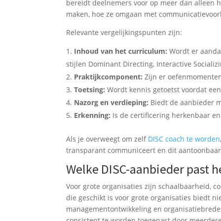
bereidt deelnemers voor op meer dan alleen h
maken, hoe ze omgaan met communicatievoorkeu
Relevante vergelijkingspunten zijn:
Inhoud van het curriculum:
Wordt er aandac
stijlen Dominant Directing, Interactive Sociali
Praktijkcomponent:
Zijn er oefenmomenten 
Toetsing:
Wordt kennis getoetst voordat een c
Nazorg en verdieping:
Biedt de aanbieder mo
Erkenning:
Is de certificering herkenbaar e
Als je overweegt om zelf
DISC coach te worden
transparant communiceert en dit aantoonbaa
Welke DISC-aanbieder past he
Voor grote organisaties zijn schaalbaarheid, c
die geschikt is voor grote organisaties biedt n
managementontwikkeling en organisatiebrede
consistent te worden toegepast door meerdere 