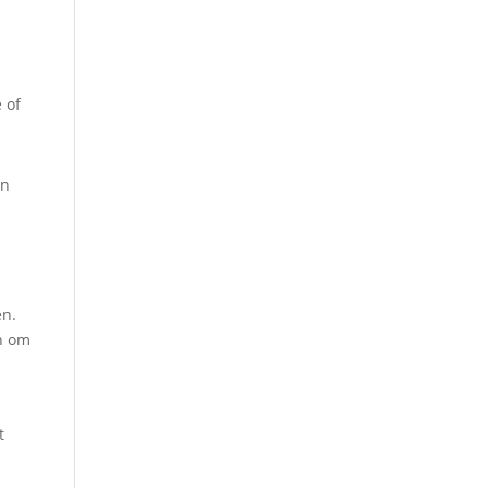
 of
en
en.
en om
t