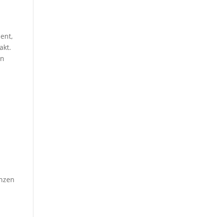
ent,
akt.
en
enzen