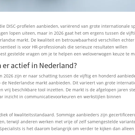
 die DISC-profielen aanbieden, variërend van grote internationale s
ngen lopen uiteen, maar in 2026 gaat het om ergens tussen de vijft
rlandse markt. De kwaliteit en betrouwbaarheid verschillen echter
sentieel is voor HR-professionals die serieuze resultaten willen
eest gestelde vragen om je te helpen een weloverwogen keuze te 
 er actief in Nederland?
in 2026 zijn er naar schatting tussen de vijftig en honderd aanbied
 de Nederlandse markt aanbieden. Dit varieert van grote internati
n vrij beschikbare tool inzetten. De markt is de afgelopen jaren st
r inzicht in communicatievoorkeuren en werkstijlen binnen
iek of kwaliteitsstandaard. Sommige aanbieders zijn gecertificeer
en, terwijl anderen werken met vrije of zelf samengestelde variant
ecialists is het daarom belangrijk om verder te kijken dan alleen