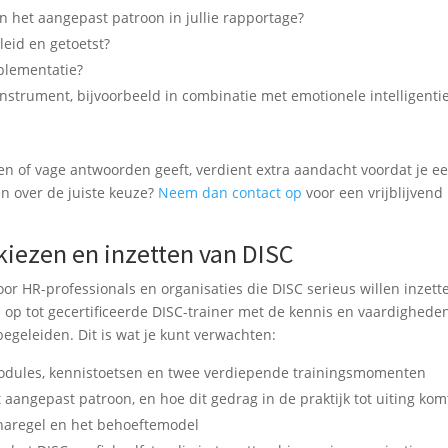
en het aangepast patroon in jullie rapportage?
eid en getoetst?
plementatie?
nstrument, bijvoorbeeld in combinatie met emotionele intelligentie
n of vage antwoorden geeft, verdient extra aandacht voordat je e
en over de juiste keuze?
Neem dan contact op
voor een vrijblijvend
 kiezen en inzetten van DISC
voor HR-professionals en organisaties die DISC serieus willen inzett
 op tot gecertificeerde DISC-trainer met de kennis en vaardighed
begeleiden. Dit is wat je kunt verwachten:
modules, kennistoetsen en twee verdiepende trainingsmomenten
aangepast patroon, en hoe dit gedrag in de praktijk tot uiting kom
inaregel en het behoeftemodel