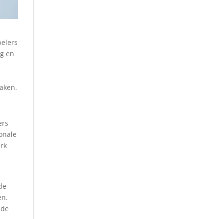
pelers
ig en
maken.
ers
onale
erk
de
en.
 de