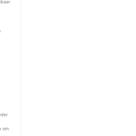
kbaar
r
eder
jn om