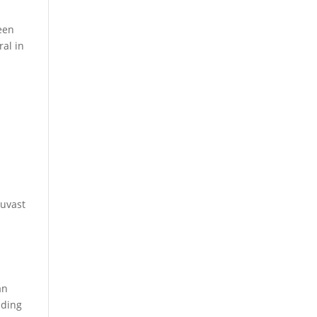
een
ral in
ouvast
an
iding