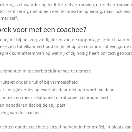
ardering, zelfwaardering leidt tot zelfvertrouwen, en zelfvertrouwen
C-certificering niet alleen een technische opleiding, maar ook een
emer zelf.
sprek voor met een coachee?
begint bij het zorgvuldig lezen van de rapportage. Je kijkt naar he
ze zich tot elkaar verhouden. Je let op de communicatievolgorde 
gesprek kunt afstemmen op wat hij of zij nodig heeft om zich gehoor
de elementen in je voorbereiding mee te nemen:
ruitziet onder druk of bij vermoeidheid
wat energieverlies oplevert als daar niet aan wordt voldaan
 context, en meer relationeel of rationeel communiceert
 benaderen dat bij de stijl past
eving van de coachee
ichten dat de coachee zichzelf herkent in het profiel, in plaats van