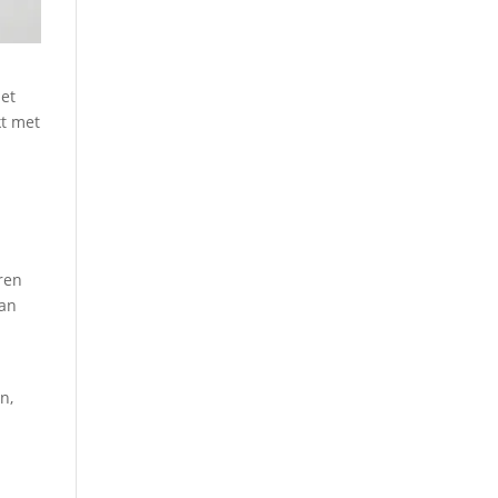
iet
kt met
n
eren
van
n,