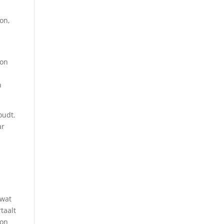
on,
oon
n
oudt.
ar
 wat
taalt
oon