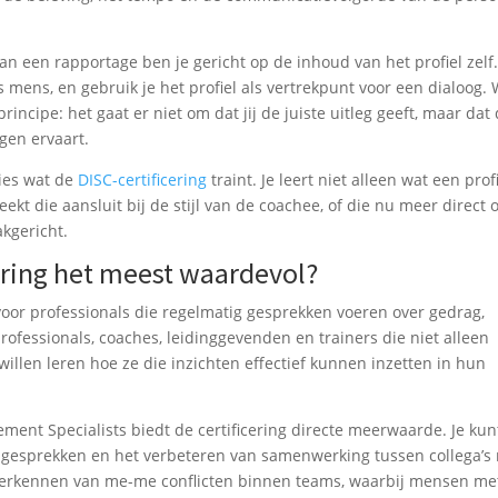
van een rapportage ben je gericht op de inhoud van het profiel zelf.
 mens, en gebruik je het profiel als vertrekpunt voor een dialoog.
principe: het gaat er niet om dat jij de juiste uitleg geeft, maar dat
igen ervaart.
cies wat de
DISC-certificering
traint. Je leert niet alleen wat een prof
kt die aansluit bij de stijl van de coachee, of die nu meer direct o
akgericht.
cering het meest waardevol?
 voor professionals die regelmatig gesprekken voeren over gedrag,
fessionals, coaches, leidinggevenden en trainers die niet alleen
willen leren hoe ze die inzichten effectief kunnen inzetten in hun
ment Specialists biedt de certificering directe meerwaarde. Je kun
angesprekken en het verbeteren van samenwerking tussen collega’s
t herkennen van me-me conflicten binnen teams, waarbij mensen me