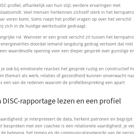
C-profiel, afhankelijk van hun stijl, eerdere ervaringen met
 plaatsvindt. Veel mensen herkennen zichzelf sterk in het kernpatro
naar voren komt. Soms roept het profiel vragen op over het verschil
ij zich in de huidige werksituatie gedraagt.
ngrijke rol. Wanneer er een groot verschil zit tussen het kernpatr
energieverlies doordat iemand langdurig gedrag vertoont dat niet
is een waardevolle opening voor een dieper gesprek over gunstige e
 je ook bij emotionele reacties het gesprek rustig en constructief h
om thema’s als werk, relaties of gezondheid kunnen onverwacht na
s een van de redenen waarom de profielbespreking een apart
n DISC-rapportage lezen en een profiel
aardigheid: je interpreteert de data, herkent patronen en begrijpt
l bespreken met een coachee is een relationele vaardigheid: je ver
ij de beleving, het tempo en de communicatievolgorde van de pers