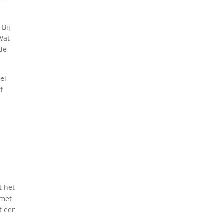
 Bij
 Wat
 de
iel
f
t het
 met
t een