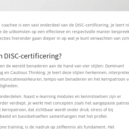
coachee is een vast onderdeel van de DISC-certificering. Je leert n
e de uitkomsten op een effectieve en respectvolle manier bespree
secties hieronder gaan dieper in op wat je kunt verwachten van zo’
n DISC-certificering?
nsen de wereld benaderen aan de hand van vier stijlen: Dominant
ing en Cautious Thinking. Je leert deze stijlen herkennen, interpret
communicatievoorkeuren, tempo van benaderen en het kernpatroon 
digheden.
onderdelen. Naast e-learning modules en kennistoetsen zijn er
der verdiept. Je werkt met concepten zoals het aangepaste patroo
et kernpatroon, dat zichtbaar wordt onder druk, stress of bij
fbeeld en basisbehoeften samenhangen met het profiel.
one training, is de nadruk op zelfkennis als fundament. Het