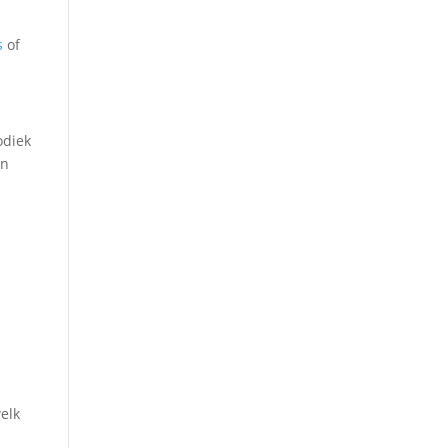
s
of
odiek
en
elk