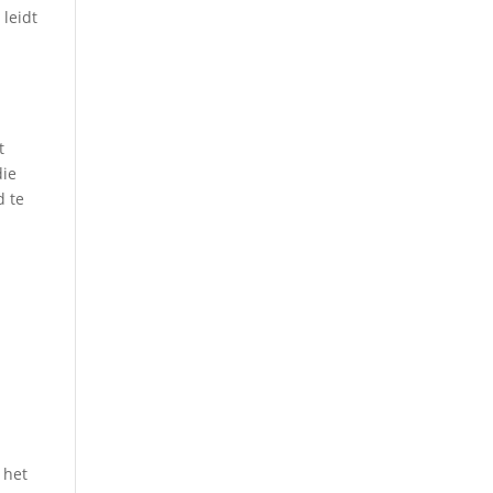
 leidt
t
die
d te
 het