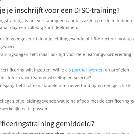
e je inschrijft voor een DISC-training?
ringstraining, is het verstandig een aantal zaken op orde te hebben.
vanaf dag één volledig kunt deelnemen.
 zijn goedgekeurd door je leidinggevende of HR-directeur. Vraag 
pgevoerd.
trainingsdagen zelf, maar ook tijd voor de e-learningvoorbereiding 
rtificering wilt inzetten. Wil je als
partner worden
en profielen
nis intern voor teamontwikkeling en selectie?
toegang hebt tot een stabiele internetverbinding en een geschikte
lega’s of je leidinggevende wat je na afloop met de certificering g
werkelijk toe te passen.
ificeringstraining gemiddeld?
rt gemiddeld
twee tot vier weken
, gerekend van de start van de e-