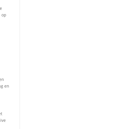
je
d op
 en
ng en
et
live