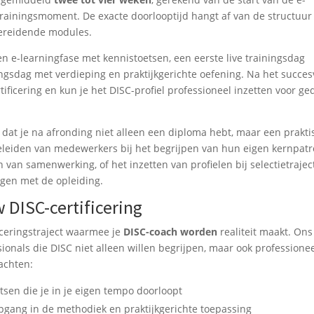
 trainingsmoment. De exacte doorlooptijd hangt af van de structuur
bereidende modules.
een e-learningfase met kennistoetsen, een eerste live trainingsdag
ngsdag met verdieping en praktijkgerichte oefening. Na het succes
ificering en kun je het DISC-profiel professioneel inzetten voor ge
 dat je na afronding niet alleen een diploma hebt, maar een prakti
leiden van medewerkers bij het begrijpen van hun eigen kernpatr
van samenwerking, of het inzetten van profielen bij selectietrajec
gen met de opleiding.
w DISC-certificering
ficeringstraject waarmee je
DISC-coach worden
realiteit maakt. Ons
onals die DISC niet alleen willen begrijpen, maar ook professione
wachten:
sen die je in je eigen tempo doorloopt
gang in de methodiek en praktijkgerichte toepassing