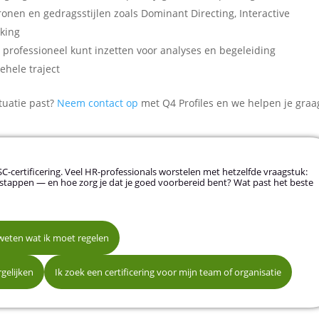
onen en gedragsstijlen zoals Dominant Directing, Interactive
nking
l professioneel kunt inzetten voor analyses en begeleiding
ehele traject
ituatie past?
Neem contact op
met Q4 Profiles en we helpen je graa
DISC-certificering. Veel HR-professionals worstelen met hetzelfde vraagstuk:
stappen — en hoe zorg je dat je goed voorbereid bent? Wat past het beste
 weten wat ik moet regelen
lectie
Als gecertificeerd DISC-coach of partner
gelijken
Ik zoek een certificering voor mijn team of organisatie