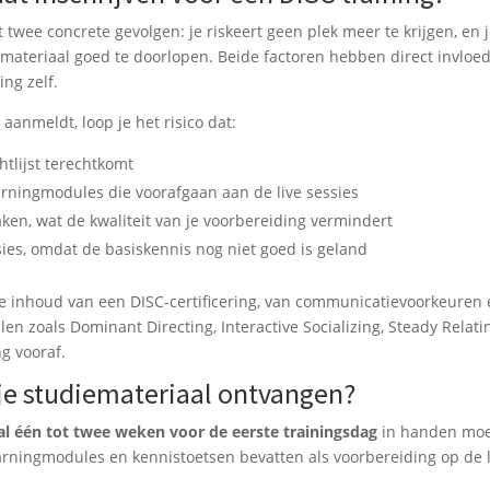
t twee concrete gevolgen: je riskeert geen plek meer te krijgen, en 
materiaal goed te doorlopen. Beide factoren hebben direct invloe
ing zelf.
anmeldt, loop je het risico dat:
htlijst terechtkomt
arningmodules die voorafgaan aan de live sessies
ken, wat de kwaliteit van je voorbereiding vermindert
ssies, omdat de basiskennis nog niet goed is geland
De inhoud van een DISC-certificering, van communicatievoorkeuren
len zoals Dominant Directing, Interactive Socializing, Steady Relati
g vooraf.
je studiemateriaal ontvangen?
l één tot twee weken voor de eerste trainingsdag
in handen mo
earningmodules en kennistoetsen bevatten als voorbereiding op de 