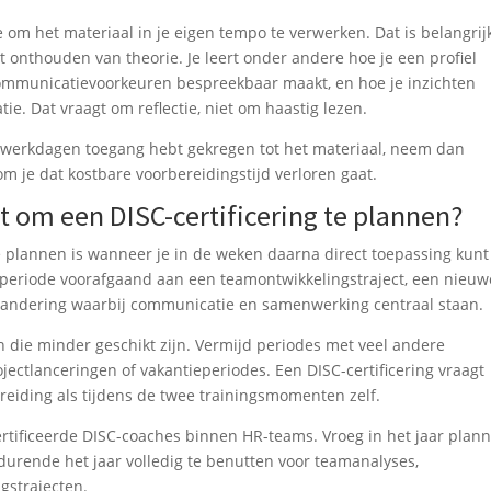
mte om het materiaal in je eigen tempo te verwerken. Dat is belangrijk
t onthouden van theorie. Je leert onder andere hoe je een profiel
ommunicatievoorkeuren bespreekbaar maakt, en hoe je inzichten
tie. Dat vraagt om reflectie, niet om haastig lezen.
rie werkdagen toegang hebt gekregen tot het materiaal, neem dan
om je dat kostbare voorbereidingstijd verloren gaat.
 om een DISC-certificering te plannen?
 plannen is wanneer je in de weken daarna direct toepassing kunt
periode voorafgaand aan een teamontwikkelingstraject, een nieuw
erandering waarbij communicatie en samenwerking centraal staan.
 die minder geschikt zijn. Vermijd periodes met veel andere
rojectlanceringen of vakantieperiodes. Een DISC-certificering vraagt
reiding als tijdens de twee trainingsmomenten zelf.
rtificeerde DISC-coaches binnen HR-teams. Vroeg in het jaar plan
edurende het jaar volledig te benutten voor teamanalyses,
gstrajecten.