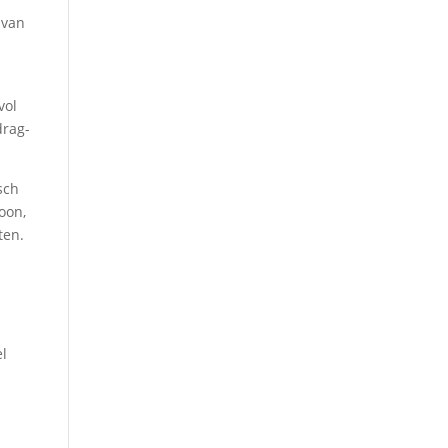
 van
vol
drag-
sch
oon,
ten.
el