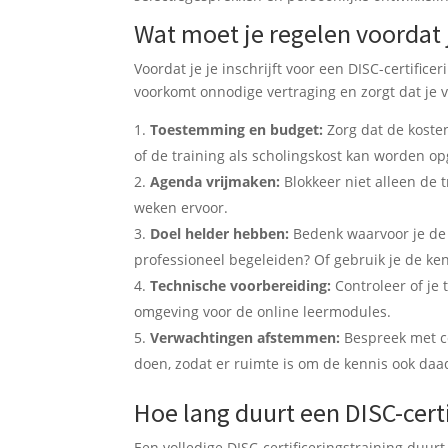
Wat moet je regelen voordat j
Voordat je je inschrijft voor een DISC-certifice
voorkomt onnodige vertraging en zorgt dat je 
Toestemming en budget:
Zorg dat de kosten
of de training als scholingskost kan worden o
Agenda vrijmaken:
Blokkeer niet alleen de 
weken ervoor.
Doel helder hebben:
Bedenk waarvoor je de ce
professioneel begeleiden? Of gebruik je de ken
Technische voorbereiding:
Controleer of je 
omgeving voor de online leermodules.
Verwachtingen afstemmen:
Bespreek met col
doen, zodat er ruimte is om de kennis ook daad
Hoe lang duurt een DISC-cert
Een volledige DISC-certificeringstraining duu