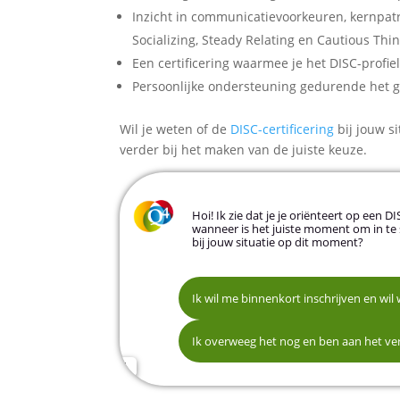
Inzicht in communicatievoorkeuren, kernpatr
Socializing, Steady Relating en Cautious Thi
Een certificering waarmee je het DISC-profie
Persoonlijke ondersteuning gedurende het g
Wil je weten of de
DISC-certificering
bij jouw s
verder bij het maken van de juiste keuze.
Hoi! Ik zie dat je je oriënteert op een 
wanneer is het juiste moment om in te 
bij jouw situatie op dit moment?
Ik wil me binnenkort inschrijven en wil
Intern: voor teamontwikkeling en/of se
Naam
Ik overweeg het nog en ben aan het ver
Nog niet zeker, ik wil eerst meer weten
E-mailadres