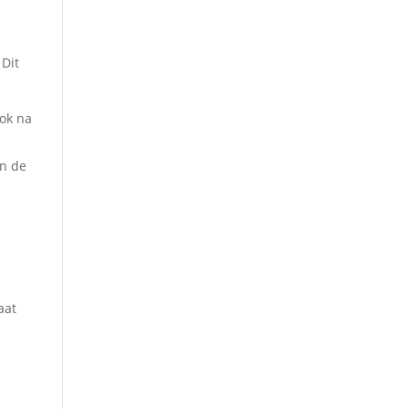
 Dit
ook na
in de
aat