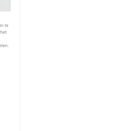
in te
 het
elen.