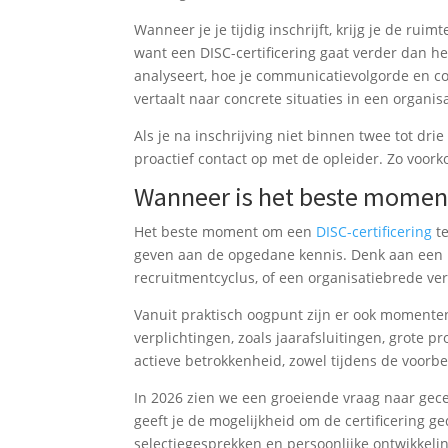
Wanneer je je tijdig inschrijft, krijg je de rui
want een DISC-certificering gaat verder dan he
analyseert, hoe je communicatievolgorde en c
vertaalt naar concrete situaties in een organisa
Als je na inschrijving niet binnen twee tot d
proactief contact op met de opleider. Zo voork
Wanneer is het beste moment
Het beste moment om een
DISC-certificering
te
geven aan de opgedane kennis. Denk aan een 
recruitmentcyclus, of een organisatiebrede v
Vanuit praktisch oogpunt zijn er ook momenten
verplichtingen, zoals jaarafsluitingen, grote p
actieve betrokkenheid, zowel tijdens de voorbe
In 2026 zien we een groeiende vraag naar gece
geeft je de mogelijkheid om de certificering g
selectiegesprekken en persoonlijke ontwikkelin