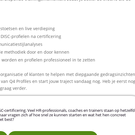
istoetsen en live verdieping
ISC-profielen na certificering
unicatiestijlanalyses
 de methodiek door en door kennen
 worden en profielen professioneel in te zetten
 organisatie of klanten te helpen met diepgaande gedragsinzichte
 van Q4 Profiles en start jouw traject vandaag nog. Heb je eerst no
 graag verder.
DISC-certificering. Veel HR-professionals, coaches en trainers staan op hetzelf
maar vragen zich af hoe snel ze kunnen starten en wat het hen concreet
het best?