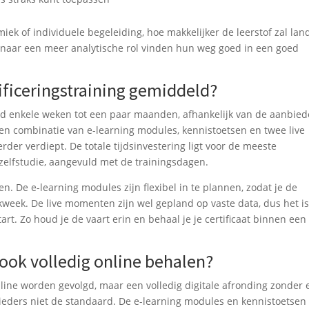
k of individuele begeleiding, hoe makkelijker de leerstof zal lan
 naar een meer analytische rol vinden hun weg goed in een goed
ificeringstraining gemiddeld?
eld enkele weken tot een paar maanden, afhankelijk van de aanbied
een combinatie van e-learning modules, kennistoetsen en twee live
er verdiept. De totale tijdsinvestering ligt voor de meeste
zelfstudie, aangevuld met de trainingsdagen.
n. De e-learning modules zijn flexibel in te plannen, zodat je de
eek. De live momenten zijn wel gepland op vaste data, dus het is
art. Zo houd je de vaart erin en behaal je je certificaat binnen een
 ook volledig online behalen?
nline worden gevolgd, maar een volledig digitale afronding zonder 
ieders niet de standaard. De e-learning modules en kennistoetsen 