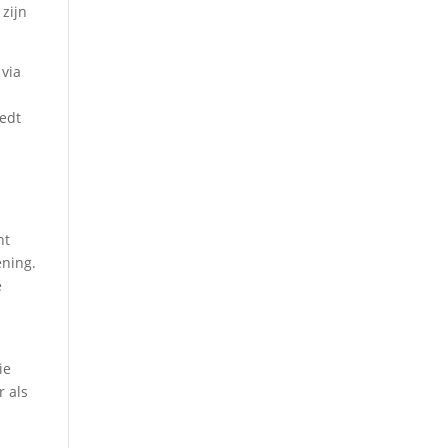
 zijn
 via
iedt
ht
ening.
e
ie
r als