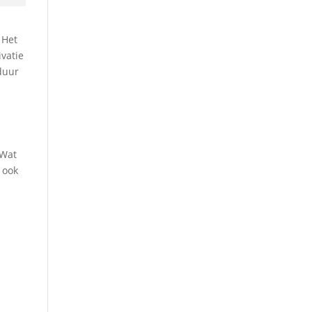
 Het
vatie
 duur
 Wat
 ook