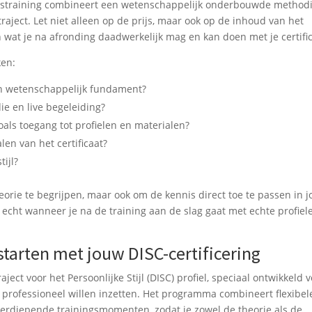
ingstraining combineert een wetenschappelijk onderbouwde method
raject. Let niet alleen op de prijs, maar ook op de inhoud van het
 wat je na afronding daadwerkelijk mag en kan doen met je certific
ken:
n wetenschappelijk fundament?
ie en live begeleiding?
oals toegang tot profielen en materialen?
en van het certificaat?
tijl?
eorie te begrijpen, maar ook om de kennis direct toe te passen in 
s echt wanneer je na de training aan de slag gaat met echte profiel
 starten met jouw DISC-certificering
aject voor het Persoonlijke Stijl (DISC) profiel, speciaal ontwikkeld 
 professioneel willen inzetten. Het programma combineert flexibel
erdiepende trainingsmomenten, zodat je zowel de theorie als de