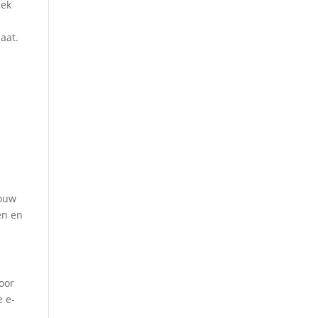
iek
aat.
jouw
en en
voor
e e-