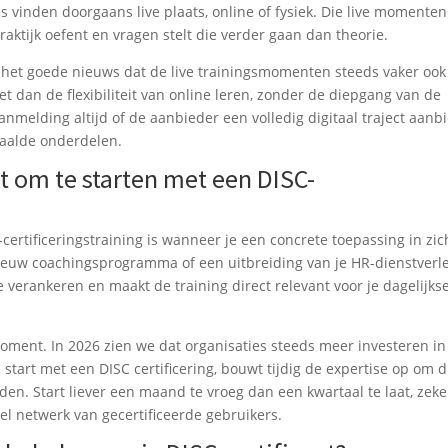
 vinden doorgaans live plaats, online of fysiek. Die live momenten
ktijk oefent en vragen stelt die verder gaan dan theorie.
 het goede nieuws dat de live trainingsmomenten steeds vaker ook
 dan de flexibiliteit van online leren, zonder de diepgang van de
aanmelding altijd of de aanbieder een volledig digitaal traject aanb
paalde onderdelen.
 om te starten met een DISC-
ertificeringstraining is wanneer je een concrete toepassing in zic
ieuw coachingsprogramma of een uitbreiding van je HR-dienstverl
te verankeren en maakt de training direct relevant voor je dagelijks
moment. In 2026 zien we dat organisaties steeds meer investeren in
tart met een DISC certificering, bouwt tijdig de expertise op om d
den. Start liever een maand te vroeg dan een kwartaal te laat, zeke
l netwerk van gecertificeerde gebruikers.