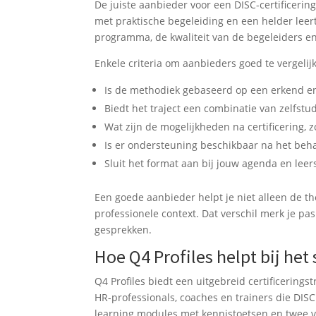
De juiste aanbieder voor een DISC-certificer
met praktische begeleiding en een helder leert
programma, de kwaliteit van de begeleiders en
Enkele criteria om aanbieders goed te vergelij
Is de methodiek gebaseerd op een erkend e
Biedt het traject een combinatie van zelfstud
Wat zijn de mogelijkheden na certificering, z
Is er ondersteuning beschikbaar na het behal
Sluit het format aan bij jouw agenda en leers
Een goede aanbieder helpt je niet alleen de th
professionele context. Dat verschil merk je pa
gesprekken.
Hoe Q4 Profiles helpt bij het
Q4 Profiles biedt een uitgebreid certificeringstr
HR-professionals, coaches en trainers die DISC
learning modules met kennistoetsen en twee v