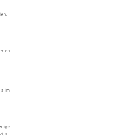
den.
er en
 slim
enige
zijn