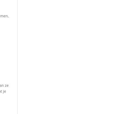
nemen,
an ze
t je