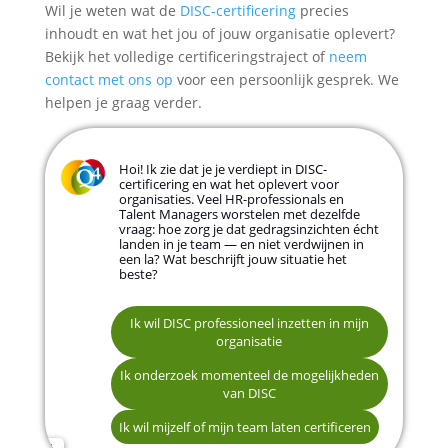
Wil je weten wat de
DISC-certificering
precies
inhoudt en wat het jou of jouw organisatie oplevert?
Bekijk het volledige certificeringstraject of
neem
contact met ons op
voor een persoonlijk gesprek. We
helpen je graag verder.
Hoi! Ik zie dat je je verdiept in DISC-
certificering en wat het oplevert voor
organisaties. Veel HR-professionals en
Talent Managers worstelen met dezelfde
vraag: hoe zorg je dat gedragsinzichten écht
landen in je team — en niet verdwijnen in
een la? Wat beschrijft jouw situatie het
beste?
Communicatie en samenwerking
binnen teams verbeteren
Ik wil DISC professioneel inzetten in mijn
organisatie
Naam *
Betere selectie- en
Ik onderzoek momenteel de mogelijkheden
recruitmentbeslissingen nemen
van DISC
E-mailadres *
Ik wil mijzelf of mijn team laten certificeren
Leidinggevenden coachen op