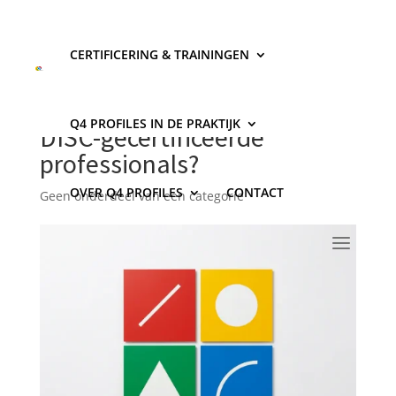
CERTIFICERING & TRAININGEN
Welke resultaten behalen
organisaties die werken met
Q4 PROFILES IN DE PRAKTIJK
DISC-gecertificeerde
professionals?
OVER Q4 PROFILES
CONTACT
Geen onderdeel van een categorie