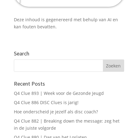
stijlbewust leiderschap
Telefoonnummer (optioneel)
Deze inhoud is gegenereerd met behulp van AI en
DISC duurzaam verankeren in HR-
kan fouten bevatten.
processen
Zelf gecertificeerd worden om DISC
Verstuur mijn aanvraag
Search
verantwoord in te zetten
Dit zijn mijn uitdagingen →
Recent Posts
Q4 Clue 893 | Week voor de Gezonde Jeugd
Q4 Clue 886 DISC Clues is jarig!
Hoe onderscheid je jezelf als disc coach?
Q4 Clue 882 | Breaking down the message: zeg het
in de juiste volgorde
Q4 Clue 880 | Dag van het Loslaten