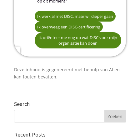
op dit moment?
Ik werk al met DISC, maar wil dieper gaan
Betere resultaten in teamontwikkeling en
Naam *
Ik overweeg een DISC-certificering
coaching
Ik oriënteer me nog op wat DISC voor mijn
Hogere kwaliteit in selectie- en
organisatie kan doen
ontwikkelgesprekken
E-mailadres *
Een gedeelde gedragstaal in mijn organisatie
opbouwen
Deze inhoud is gegenereerd met behulp van AI en
Telefoonnummer (optioneel)
Mijn HR-advies professioneler en persoonlijker
kan fouten bevatten.
maken
Search
Verstuur mijn gegevens
Recent Posts