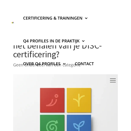
CERTIFICERING & TRAININGEN
Wat is het verschil in
klantresultaten vóór en na
Q4 PROFILES IN DE PRAKTIJK
het behalen van je DISC-
certificering?
OVER Q4 PROFILES
CONTACT
Geen onderdeel van een categorie