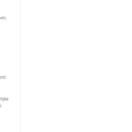
sen,
ent
lijke
p