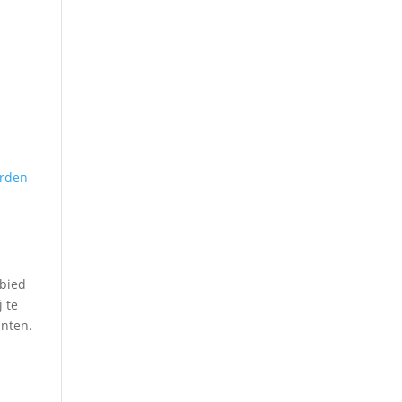
orden
ebied
j te
anten.