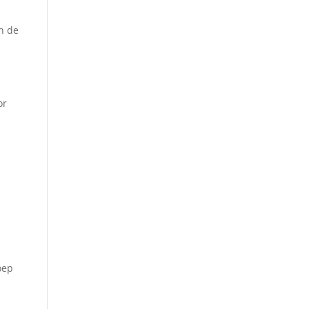
n de
or
oep