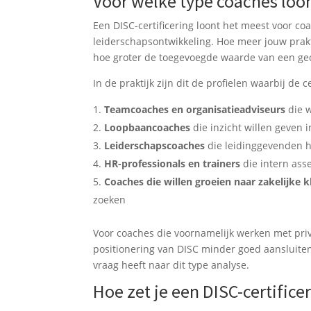
Voor welke type coaches loon
Een DISC-certificering loont het meest voor 
leiderschapsontwikkeling. Hoe meer jouw prakt
hoe groter de toegevoegde waarde van een gec
In de praktijk zijn dit de profielen waarbij de c
Teamcoaches en organisatieadviseurs
die 
Loopbaancoaches
die inzicht willen geven 
Leiderschapscoaches
die leidinggevenden h
HR-professionals en trainers
die intern ass
Coaches die willen groeien naar zakelijke 
zoeken
Voor coaches die voornamelijk werken met privéc
positionering van DISC minder goed aansluiten.
vraag heeft naar dit type analyse.
Hoe zet je een DISC-certifice