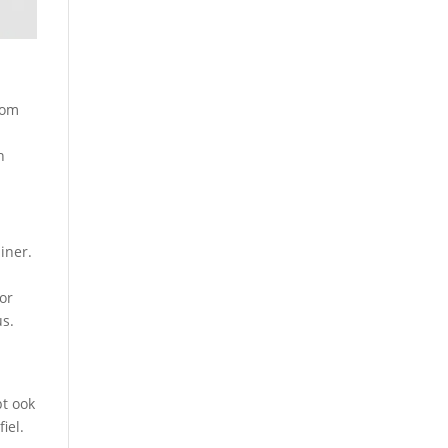
 om
n
iner.
or
us.
pt ook
iel.