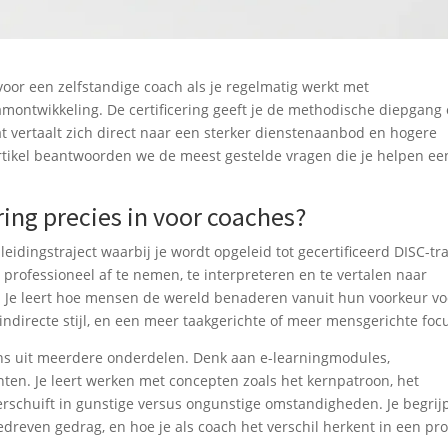
 voor een zelfstandige coach als je regelmatig werkt met
amontwikkeling. De certificering geeft je de methodische diepgang
dat vertaalt zich direct naar een sterker dienstenaanbod en hogere
artikel beantwoorden we de meest gestelde vragen die je helpen ee
ring precies in voor coaches?
leidingstraject waarbij je wordt opgeleid tot gecertificeerd DISC-tra
 professioneel af te nemen, te interpreteren en te vertalen naar
s. Je leert hoe mensen de wereld benaderen vanuit hun voorkeur vo
ndirecte stijl, en een meer taakgerichte of meer mensgerichte foc
aans uit meerdere onderdelen. Denk aan e-learningmodules,
en. Je leert werken met concepten zoals het kernpatroon, het
schuift in gunstige versus ongunstige omstandigheden. Je begrij
reven gedrag, en hoe je als coach het verschil herkent in een prof