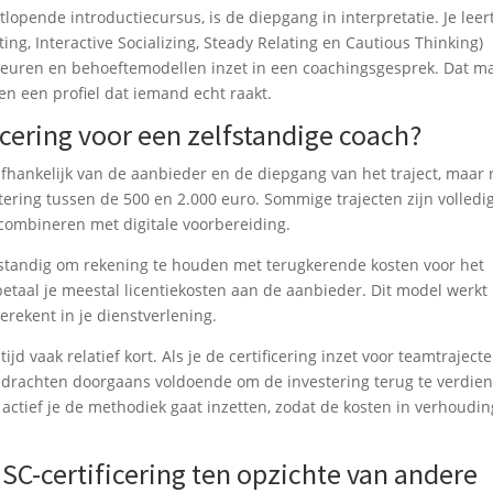
lopende introductiecursus, is de diepgang in interpretatie. Je leert
ting, Interactive Socializing, Steady Relating en Cautious Thinking)
euren en behoeftemodellen inzet in een coachingsgesprek. Dat m
en een profiel dat iemand echt raakt.
icering voor een zelfstandige coach?
afhankelijk van de aanbieder en de diepgang van het traject, maar
tering tussen de 500 en 2.000 euro. Sommige trajecten zijn volledi
 combineren met digitale voorbereiding.
verstandig om rekening te houden met terugkerende kosten voor het
 betaal je meestal licentiekosten aan de aanbieder. Dit model werkt
berekent in je dienstverlening.
jd vaak relatief kort. Als je de certificering inzet voor teamtrajecte
opdrachten doorgaans voldoende om de investering terug te verdie
 actief je de methodiek gaat inzetten, zodat de kosten in verhoudin
SC-certificering ten opzichte van andere