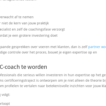
r verwacht af te nemen
 niet de kern van jouw praktijk
pecialist en zelf de coachingsfase verzorgt
rdat je een grotere investering doet
pgaande gesprekken over voeren met klanten, dan is zelf
partner w
ledige controle over het proces, bouwt je eigen expertise op en
SC-coach te worden
fessionals die serieus willen investeren in hun expertise op het g
 certificeringstraject is ontworpen om je niet alleen de theorie bi
m profielen te vertalen naar betekenisvolle inzichten voor jouw kl
g volgt:
orloopt