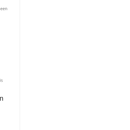
r een
is
an