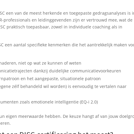
 DISC een van de meest herkende en toegepaste gedragsanalyses is i
R-professionals en leidinggevenden zijn er vertrouwd mee, wat de
SC praktisch toepasbaar, zowel in individuele coaching als in
C een aantal specifieke kenmerken die het aantrekkelijk maken vo
naderen, niet op wat ze kunnen of weten
unicatietrajecten dankzij duidelijke communicatievoorkeuren
rnpatroon en het aangepaste, situationele patroon
egene zélf behandeld wil worden) is eenvoudig te vertalen naar
menten zoals emotionele intelligentie (EQ-i 2.0)
hun eigen meerwaarde hebben. De keuze hangt af van jouw doelgr
seren.