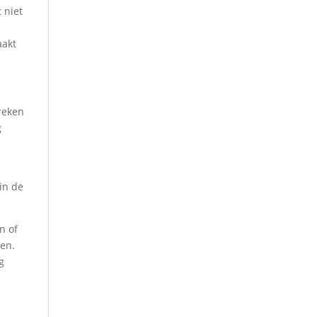
 niet
aakt
 reken
g
 in de
n of
nen.
g