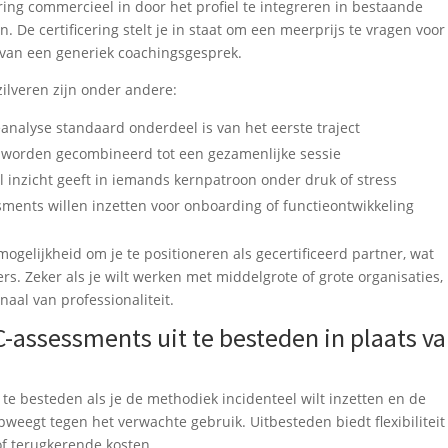
ering commercieel in door het profiel te integreren in bestaande
n. De certificering stelt je in staat om een meerprijs te vragen voo
 van een generiek coachingsgesprek.
zilveren zijn onder andere:
analyse standaard onderdeel is van het eerste traject
worden gecombineerd tot een gezamenlijke sessie
 inzicht geeft in iemands kernpatroon onder druk of stress
ents willen inzetten voor onboarding of functieontwikkeling
mogelijkheid om je te positioneren als gecertificeerd partner, wat
s. Zeker als je wilt werken met middelgrote of grote organisaties, 
naal van professionaliteit.
-assessments uit te besteden in plaats v
 te besteden als je de methodiek incidenteel wilt inzetten en de
 opweegt tegen het verwachte gebruik. Uitbesteden biedt flexibiliteit
of terugkerende kosten.