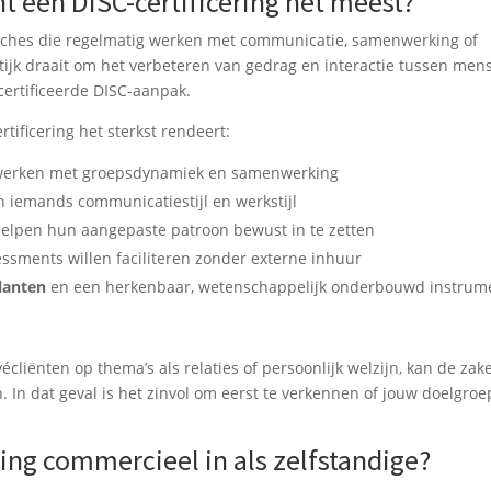
t een DISC-certificering het meest?
coaches die regelmatig werken met communicatie, samenwerking of
ijk draait om het verbeteren van gedrag en interactie tussen men
ertificeerde DISC-aanpak.
ertificering het sterkst rendeert:
werken met groepsdynamiek en samenwerking
in iemands communicatiestijl en werkstijl
elpen hun aangepaste patroon bewust in te zetten
essments willen faciliteren zonder externe inhuur
klanten
en een herkenbaar, wetenschappelijk onderbouwd instrum
liënten op thema’s als relaties of persoonlijk welzijn, kan de zake
 In dat geval is het zinvol om eerst te verkennen of jouw doelgroe
ring commercieel in als zelfstandige?