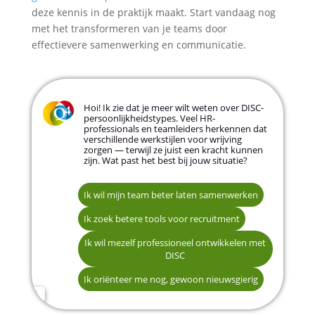
deze kennis in de praktijk maakt. Start vandaag nog
met het transformeren van je teams door
effectievere samenwerking en communicatie.
Hoi! Ik zie dat je meer wilt weten over DISC-
persoonlijkheidstypes. Veel HR-
professionals en teamleiders herkennen dat
verschillende werkstijlen voor wrijving
zorgen — terwijl ze juist een kracht kunnen
zijn. Wat past het best bij jouw situatie?
Ik wil mijn team beter laten samenwerken
Naam
Ik wil snel aan de slag, dit is urgent
Ik zoek betere tools voor recruitment
Ik overweeg het serieus, maar ben nog aan
Ik wil mezelf professioneel ontwikkelen met
het oriënteren
E-mailadres
DISC
Ik onderzoek opties voor mijn organisatie
Ik oriënteer me nog, gewoon nieuwsgierig
Telefoonnummer (optioneel)