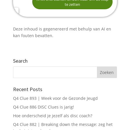
Ik ben onzeker over de kosten en wat ik kan
te zetten
verdienen
Ik wil weten welke certificering ik precies nodig
E-mailadres *
heb
Deze inhoud is gegenereerd met behulp van AI en
kan fouten bevatten.
Telefoonnummer (optioneel)
Search
Verstuur mijn gegevens
Recent Posts
Q4 Clue 893 | Week voor de Gezonde Jeugd
Q4 Clue 886 DISC Clues is jarig!
Hoe onderscheid je jezelf als disc coach?
Q4 Clue 882 | Breaking down the message: zeg het