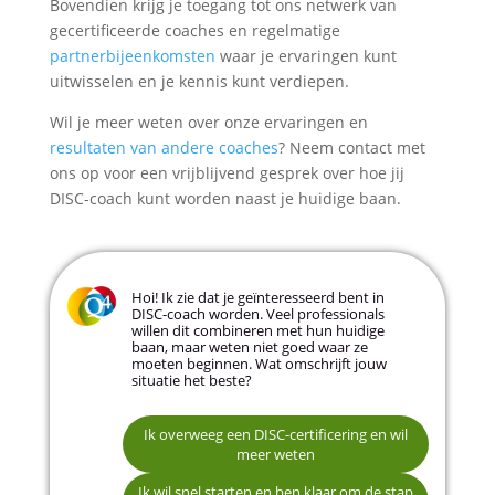
Bovendien krijg je toegang tot ons netwerk van
gecertificeerde coaches en regelmatige
partnerbijeenkomsten
waar je ervaringen kunt
uitwisselen en je kennis kunt verdiepen.
Wil je meer weten over onze ervaringen en
resultaten van andere coaches
? Neem contact met
ons op voor een vrijblijvend gesprek over hoe jij
DISC-coach kunt worden naast je huidige baan.
Hoi! Ik zie dat je geïnteresseerd bent in
DISC-coach worden. Veel professionals
willen dit combineren met hun huidige
baan, maar weten niet goed waar ze
moeten beginnen. Wat omschrijft jouw
situatie het beste?
Ik overweeg een DISC-certificering en wil
Ik weet niet of ik het kan combineren met mijn
meer weten
baan
Naam *
Ik wil snel starten en ben klaar om de stap