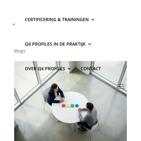
CERTIFICERING & TRAININGEN
Hoe vind je klanten als
beginnende disc coach?
Q4 PROFILES IN DE PRAKTIJK
Blogs
OVER Q4 PROFILES
CONTACT