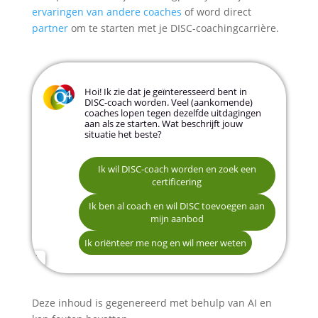
ervaringen van andere coaches
of word direct
partner
om te starten met je DISC-coachingcarrière.
Hoi! Ik zie dat je geïnteresseerd bent in
DISC-coach worden. Veel (aankomende)
coaches lopen tegen dezelfde uitdagingen
aan als ze starten. Wat beschrijft jouw
situatie het beste?
Ik wil DISC-coach worden en zoek een
Een erkende DISC-certificering behalen
certificering
Mijn eerste klanten vinden en mijn netwerk
Naam
Ik ben al coach en wil DISC toevoegen aan
opbouwen
mijn aanbod
Begrijpen wat Q4 Profiles mij kan bieden
Ik oriënteer me nog en wil meer weten
E-mailadres
Telefoonnummer (optioneel)
Deze inhoud is gegenereerd met behulp van AI en