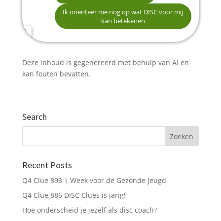
E-mailadres
DISC professioneel leren inzetten als HR-
Ik oriënteer me nog op wat DISC voor mij
specialist
kan betekenen
Meer begrip krijgen voor gedragsstijlen in mijn
Telefoonnummer (optioneel)
organisatie
Deze inhoud is gegenereerd met behulp van AI en
kan fouten bevatten.
Verstuur mijn gegevens
Search
Recent Posts
Q4 Clue 893 | Week voor de Gezonde Jeugd
Q4 Clue 886 DISC Clues is jarig!
Hoe onderscheid je jezelf als disc coach?