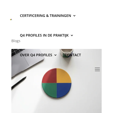
CERTIFICERING & TRAININGEN
Hoe gebruik je een disc
profiel op het werk?
Q4 PROFILES IN DE PRAKTIJK
Blogs
OVER Q4 PROFILES
CONTACT