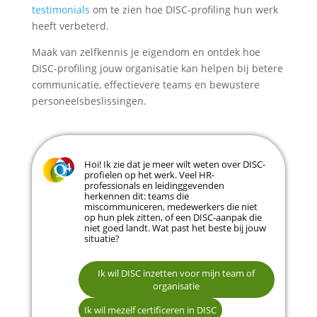
testimonials
om te zien hoe DISC-profiling hun werk
heeft verbeterd.
Maak van zelfkennis je eigendom en ontdek hoe
DISC-profiling jouw organisatie kan helpen bij betere
communicatie, effectievere teams en bewustere
personeelsbeslissingen.
Hoi! Ik zie dat je meer wilt weten over DISC-
profielen op het werk. Veel HR-
professionals en leidinggevenden
herkennen dit: teams die
miscommuniceren, medewerkers die niet
op hun plek zitten, of een DISC-aanpak die
niet goed landt. Wat past het beste bij jouw
situatie?
Communicatie en samenwerking binnen
teams verbeteren
Naam
Ik wil DISC inzetten voor mijn team of
organisatie
Betere matches maken bij recruitment en
selectie
Ik wil mezelf certificeren in DISC