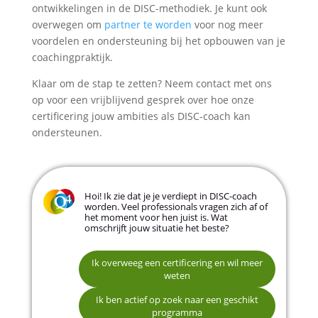
ontwikkelingen in de DISC-methodiek. Je kunt ook
overwegen om
partner te worden
voor nog meer
voordelen en ondersteuning bij het opbouwen van je
coachingpraktijk.
Klaar om de stap te zetten? Neem contact met ons
op voor een vrijblijvend gesprek over hoe onze
certificering jouw ambities als DISC-coach kan
ondersteunen.
Hoi! Ik zie dat je je verdiept in DISC-coach
worden. Veel professionals vragen zich af of
het moment voor hen juist is. Wat
omschrijft jouw situatie het beste?
Ik overweeg een certificering en wil meer
weten
Ik wil mensen helpen beter samenwerken en
communiceren
Ik ben actief op zoek naar een geschikt
programma
Ik zoek een nieuwe richting in mijn
Naam