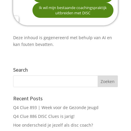
professionele carrière
Ik wil mijn bestaande coachingspraktijk
uitbreiden met DISC
Ik werk in HR of L&D en wil DISC inzetten voor
mijn organisatie
E-mailadres
Deze inhoud is gegenereerd met behulp van AI en
Telefoonnummer (optioneel)
kan fouten bevatten.
Search
Verstuur mijn gegevens
Recent Posts
Q4 Clue 893 | Week voor de Gezonde Jeugd
Q4 Clue 886 DISC Clues is jarig!
Hoe onderscheid je jezelf als disc coach?