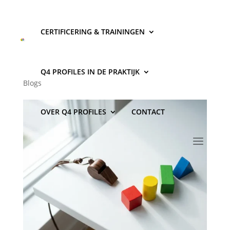
CERTIFICERING & TRAININGEN
Wat is de beste leeftijd om
disc coach te worden?
Q4 PROFILES IN DE PRAKTIJK
Blogs
OVER Q4 PROFILES
CONTACT