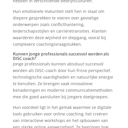
hebben in verschillende bedrijfsculturen.
Hun emotionele maturiteit stelt hen in staat om
diepere gesprekken te voeren over gevoelige
onderwerpen zoals conflicthantering,
leiderschapsstijlen en carrièretransities. Klanten
waarderen deze wijsheid en diepgang, vooral bij
complexere coachingsvraagstukken.
Kunnen jonge professionals succesvol worden als
DISC coach?
Jonge professionals kunnen absoluut succesvol
worden als DISC-coach door hun frisse perspectief,
technologische vaardigheden en natuurlijke energie
te benutten. Ze brengen vaak innovatieve
benaderingen en moderne communicatiemethoden
mee die goed aansluiten bij jongere doelgroepen.
Hun voordeel ligt in het gemak waarmee ze digitale
tools gebruiken voor online coaching, het creëren
van interactieve workshops en het opbouwen van
een sterke online aanwezigheid. Ze begrijpen hoe