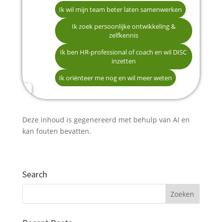
Ik wil mijn team beter laten samenwerken
Naam *
Een DISC-analyse voor mezelf of mijn team
Ik zoek persoonlijke ontwikkeling &
zelfkennis
Een DISC-certificering voor professionals
E-mailadres *
Ik ben HR-professional of coach en wil DISC
Partner worden & exclusieve materialen
inzetten
Ik wil eerst een vrijblijvend gesprek
Ik oriënteer me nog en wil meer weten
Telefoonnummer (optioneel)
Deze inhoud is gegenereerd met behulp van AI en
kan fouten bevatten.
Verstuur mijn gegevens
Search