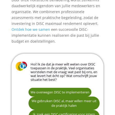
daadwerkelijk eigendom van jullie medewerkers en
organisatie. We combineren professionele
assessments met praktische begeleiding, zodat de
investering in DISC maximaal rendement oplevert.
Ontdek hoe we samen
een succesvolle DISC-
implementatie kunnen realiseren die past bij jullie
budget en doelstellingen.
Hoi! Ik zie dat je meer wilt weten over DISC
toepassen in de praktijk. Veel organisaties
worstelen met de vraag: wat past bij ons, en
wat levert het écht op? Wat omschrijft jouw
situatie het best?
We willen snel aan de slag
Klein team (tot 20 personen)
We overwegen DISC te implementeren
We oriënteren ons en vergelijken opties
Middelgrote organisatie (20–100 personen)
We gebruiken DISC al, maar willen meer uit
de praktijk halen
Grote organisatie (100+ personen)
Naam *
Ik zoek een DISC-certificering voor intern