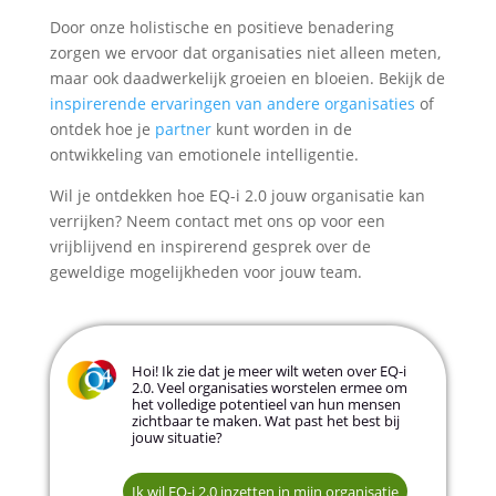
Door onze holistische en positieve benadering
zorgen we ervoor dat organisaties niet alleen meten,
maar ook daadwerkelijk groeien en bloeien. Bekijk de
inspirerende ervaringen van andere organisaties
of
ontdek hoe je
partner
kunt worden in de
ontwikkeling van emotionele intelligentie.
Wil je ontdekken hoe EQ-i 2.0 jouw organisatie kan
verrijken? Neem contact met ons op voor een
vrijblijvend en inspirerend gesprek over de
geweldige mogelijkheden voor jouw team.
Hoi! Ik zie dat je meer wilt weten over EQ-i
2.0. Veel organisaties worstelen ermee om
het volledige potentieel van hun mensen
zichtbaar te maken. Wat past het best bij
jouw situatie?
Zo snel mogelijk — we hebben een concrete
behoefte
HR-professional of L&D-specialist
Ik wil EQ-i 2.0 inzetten in mijn organisatie