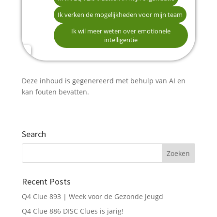
Binnen de komende maanden
Leiderschapsontwikkeling
Beter inzicht in teamdynamiek
Manager of teamleider
Ik verken de mogelijkheden voor mijn team
Naam *
Ik oriënteer me nog, geen vaste planning
Teamontwikkeling & samenwerking
Ontwikkeling van leiderschap
Directeur of bestuurder
Coach of adviseur
Ik wil meer weten over emotionele
intelligentie
Talentmanagement & HR
Wetenschappelijke onderbouwing van het
instrument
E-mailadres *
Persoonlijke ontwikkeling van medewerkers
Hoe andere organisaties het toepassen
Deze inhoud is gegenereerd met behulp van AI en
Telefoonnummer (optioneel)
kan fouten bevatten.
Search
Verstuur mijn gegevens
Recent Posts
Q4 Clue 893 | Week voor de Gezonde Jeugd
Q4 Clue 886 DISC Clues is jarig!