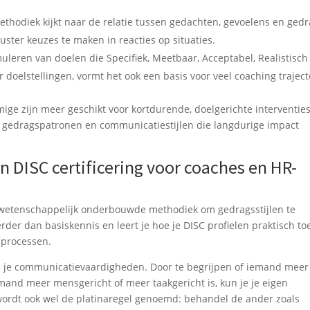
thodiek kijkt naar de relatie tussen gedachten, gevoelens en gedr
ter keuzes te maken in reacties op situaties.
leren van doelen die Specifiek, Meetbaar, Acceptabel, Realistisch
 doelstellingen, vormt het ook een basis voor veel coaching traject
ige zijn meer geschikt voor kortdurende, doelgerichte interventies
in gedragspatronen en communicatiestijlen die langdurige impact
 DISC certificering voor coaches en HR-
 wetenschappelijk onderbouwde methodiek om gedragsstijlen te
erder dan basiskennis en leert je hoe je DISC profielen praktisch to
-processen.
n je communicatievaardigheden. Door te begrijpen of iemand meer
emand meer mensgericht of meer taakgericht is, kun je je eigen
ordt ook wel de platinaregel genoemd: behandel de ander zoals