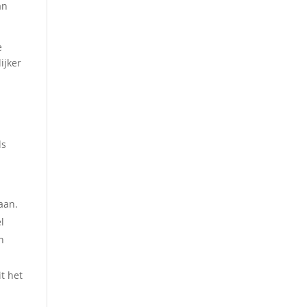
an
e
ijker
n
ls
aan.
l
n
t het