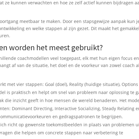
at ze kunnen verwachten en hoe ze zelf actief kunnen bijdragen a
oortgang meetbaar te maken. Door een stapsgewijze aanpak kun j
ntwikkeling en welke stappen al zijn gezet. Dit maakt het gemakkel
uren.
n worden het meest gebruikt?
hillende coachmodellen veel toegepast, elk met hun eigen focus e
angt af van de situatie, het doel en de voorkeur van zowel coach a
t met vier stappen: Goal (doel), Reality (huidige situatie), Options
model is praktisch en helpt om snel van probleem naar oplossing te g
k die inzicht geeft in hoe mensen de wereld benaderen. Het mode
n: Dominant Directing, Interactive Socializing, Steady Relating e
communicatievoorkeuren en gedragspatronen te begrijpen.
ich richt op gewenste toekomstbeelden in plaats van problemen ui
 vragen die helpen om concrete stappen naar verbetering te