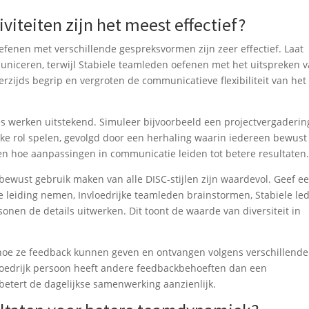
iteiten zijn het meest effectief?
nen met verschillende gespreksvormen zijn zeer effectief. Laat
ceren, terwijl Stabiele teamleden oefenen met het uitspreken 
zijds begrip en vergroten de communicatieve flexibiliteit van het
s werken uitstekend. Simuleer bijvoorbeeld een projectvergaderin
ijke rol spelen, gevolgd door een herhaling waarin iedereen bewust
ien hoe aanpassingen in communicatie leiden tot betere resultaten
bewust gebruik maken van alle DISC-stijlen zijn waardevol. Geef e
leiding nemen, Invloedrijke teamleden brainstormen, Stabiele le
onen de details uitwerken. Dit toont de waarde van diversiteit in
oe ze feedback kunnen geven en ontvangen volgens verschillende
nvloedrijk persoon heeft andere feedbackbehoeften dan een
betert de dagelijkse samenwerking aanzienlijk.