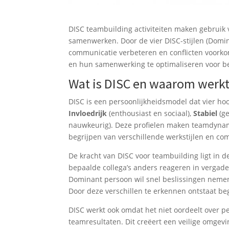
DISC teambuilding activiteiten maken gebruik 
samenwerken. Door de vier DISC-stijlen (Domina
communicatie verbeteren en conflicten voork
en hun samenwerking te optimaliseren voor be
Wat is DISC en waarom werkt
DISC is een persoonlijkheidsmodel dat vier ho
Invloedrijk
(enthousiast en sociaal),
Stabiel
(ge
nauwkeurig). Deze profielen maken teamdynami
begrijpen van verschillende werkstijlen en c
De kracht van DISC voor teambuilding ligt in
bepaalde collega’s anders reageren in verg
Dominant persoon wil snel beslissingen nemen,
Door deze verschillen te erkennen ontstaat begr
DISC werkt ook omdat het niet oordeelt over pe
teamresultaten. Dit creëert een veilige omgev