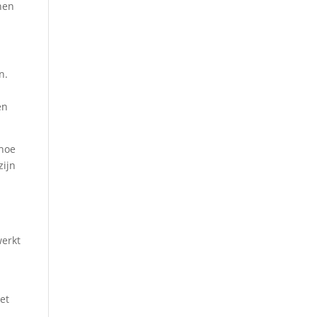
nen
n.
en
 hoe
zijn
werkt
et