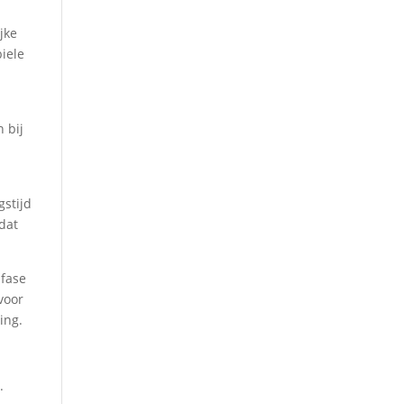
jke
iele
 bij
gstijd
 dat
 fase
voor
ing.
.