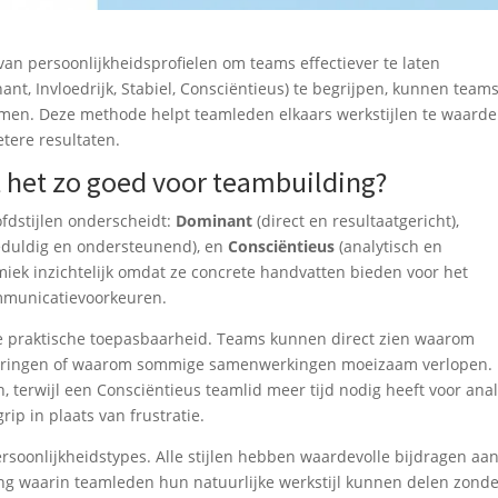
van persoonlijkheidsprofielen om teams effectiever te laten
nt, Invloedrijk, Stabiel, Consciëntieus) te begrijpen, kunnen team
omen. Deze methode helpt teamleden elkaars werkstijlen te waard
tere resultaten.
 het zo goed voor teambuilding?
ofdstijlen onderscheidt:
Dominant
(direct en resultaatgericht),
duldig en ondersteunend), en
Consciëntieus
(analytisch en
ek inzichtelijk omdat ze concrete handvatten bieden voor het
ommunicatievoorkeuren.
 de praktische toepasbaarheid. Teams kunnen direct zien waarom
aderingen of waarom sommige samenwerkingen moeizaam verlopen.
 terwijl een Consciëntieus teamlid meer tijd nodig heeft voor anal
ip in plaats van frustratie.
rsoonlijkheidstypes. Alle stijlen hebben waardevolle bijdragen aa
ing waarin teamleden hun natuurlijke werkstijl kunnen delen zond