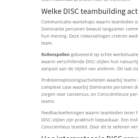
Welke DISC teambuilding activ
Communicatie-workshops waarin teamleden oefe
Dominante personen bewust langzamer communi
hun mening. Deze rolwisselingen creëren weder
team.
Rollenspellen
gebaseerd op echte werksituatie
waarin verschillende DISC-stijlen hun natuurl
aanpast aan de stijlen van anderen. Dit laat z
Probleemoplossingsactiviteiten waarbij teams 
complexe case waarbij Dominante personen de 
zorgen voor consensus, en Consciëntieuze pers
teams.
Feedbackoefeningen waarin teamleden leren h
DISC-stijlen zijn praktisch toepasbaar. Een I
Consciëntieus teamlid. Door dit te oefenen ver