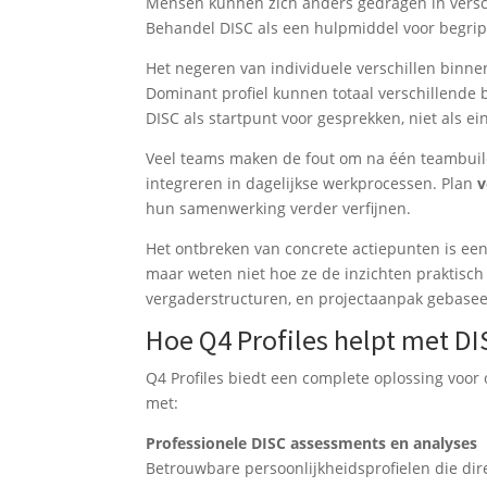
Mensen kunnen zich anders gedragen in versch
Behandel DISC als een hulpmiddel voor begrip,
Het negeren van individuele verschillen binne
Dominant profiel kunnen totaal verschillende 
DISC als startpunt voor gesprekken, niet als ei
Veel teams maken de fout om na één teambuild
integreren in dagelijkse werkprocessen. Plan
v
hun samenwerking verder verfijnen.
Het ontbreken van concrete actiepunten is ee
maar weten niet hoe ze de inzichten praktisc
vergaderstructuren, en projectaanpak gebase
Hoe Q4 Profiles helpt met DI
Q4 Profiles biedt een complete oplossing voor
met:
Professionele DISC assessments en analyses
Betrouwbare persoonlijkheidsprofielen die di