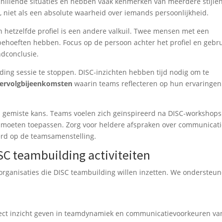
illende situaties en hebben vaak kenmerken van meerdere stijlen
 niet als een absolute waarheid over iemands persoonlijkheid.
n hetzelfde profiel is een andere valkuil. Twee mensen met een
behoeften hebben. Focus op de persoon achter het profiel en gebr
ndconclusie.
ing sessie te stoppen. DISC-inzichten hebben tijd nodig om te
ervolgbijeenkomsten
waarin teams reflecteren op hun ervaringen
n gemiste kans. Teams voelen zich geïnspireerd na DISC-workshops
h moeten toepassen. Zorg voor heldere afspraken over communicati
erd op de teamsamenstelling.
SC teambuilding activiteiten
 organisaties die DISC teambuilding willen inzetten. We ondersteun
rect inzicht geven in teamdynamiek en communicatievoorkeuren va