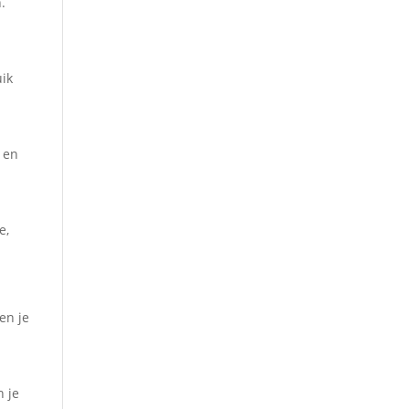
.
uik
 en
e,
en je
n je