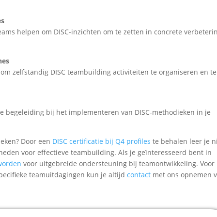
es
 teams helpen om DISC-inzichten om te zetten in concrete verbeteri
hes
 om zelfstandig DISC teambuilding activiteiten te organiseren en te
le begeleiding bij het implementeren van DISC-methodieken in je
dieken? Door een
DISC certificatie bij Q4 profiles
te behalen leer je n
heden voor effectieve teambuilding. Als je geïnteresseerd bent in
worden
voor uitgebreide ondersteuning bij teamontwikkeling. Voor
pecifieke teamuitdagingen kun je altijd
contact
met ons opnemen v