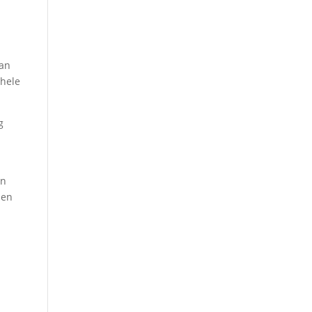
van
 hele
g
.
en
den