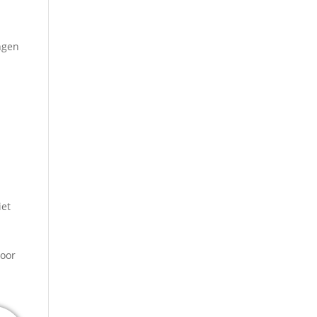
ngen
iet
oor