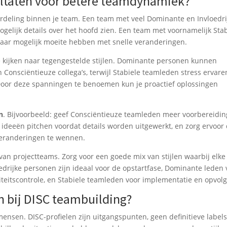
sultaten voor betere teamdynamiek?
erdeling binnen je team. Een team met veel Dominante en Invloedri
elijk details over het hoofd zien. Een team met voornamelijk Stab
aar mogelijk moeite hebben met snelle veranderingen.
te kijken naar tegengestelde stijlen. Dominante personen kunnen
 Consciëntieuze collega’s, terwijl Stabiele teamleden stress ervaren
Door deze spanningen te benoemen kun je proactief oplossingen
n
. Bijvoorbeeld: geef Consciëntieuze teamleden meer voorbereidin
 ideeën pitchen voordat details worden uitgewerkt, en zorg ervoor
 veranderingen te wennen.
van projectteams. Zorg voor een goede mix van stijlen waarbij elke
loedrijke personen zijn ideaal voor de opstartfase, Dominante leden 
iteitscontrole, en Stabiele teamleden voor implementatie en opvolg
n bij DISC teambuilding?
mensen. DISC-profielen zijn uitgangspunten, geen definitieve labels