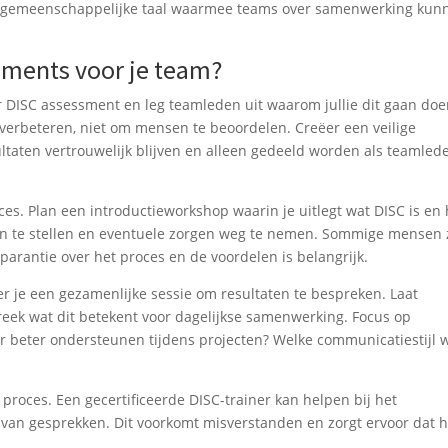
en gemeenschappelijke taal waarmee teams over samenwerking kun
sments voor je team?
 DISC assessment en leg teamleden uit waarom jullie dit gaan doe
verbeteren, niet om mensen te beoordelen. Creëer een veilige
ultaten vertrouwelijk blijven en alleen gedeeld worden als teamled
ces. Plan een introductieworkshop waarin je uitlegt wat DISC is en
en te stellen en eventuele zorgen weg te nemen. Sommige mensen 
sparantie over het proces en de voordelen is belangrijk.
 je een gezamenlijke sessie om resultaten te bespreken. Laat
preek wat dit betekent voor dagelijkse samenwerking. Focus op
r beter ondersteunen tijdens projecten? Welke communicatiestijl 
 proces. Een gecertificeerde DISC-trainer kan helpen bij het
n van gesprekken. Dit voorkomt misverstanden en zorgt ervoor dat h