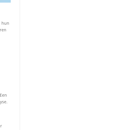
s hun
eren
 Een
yse.
n
er