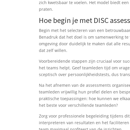
zich kwetsbaar te voelen. Het model biedt e
praten.
Hoe begin je met DISC asses
Begin met het selecteren van een betrouwbaar
Benadruk dat het doel is om samenwerking te 
omgeving door duidelijk te maken dat alle res
dat zelf willen.
Voorbereidende stappen zijn cruciaal voor suc
het teams helpt. Geef teamleden tijd om vrag
sceptisch over persoonlijkheidstests, dus tran
Na het afnemen van de assessments organiseer
teamleden vrijwillig hun profiel delen en bes
praktische toepassingen: hoe kunnen we elkaa
het beste voor verschillende teamleden?
Zorg voor professionele begeleiding tijdens dit
interpreteren van resultaten en het facilitere
team maximaal profiteert van de inzichten.