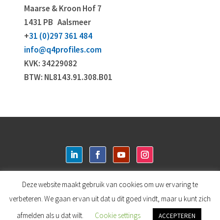
Maarse & Kroon Hof 7
1431 PB
Aalsmeer
+
31 (0)297 361 484
info@q4profiles.com
KVK: 34229082
BTW: NL8143.91.308.B01
Deze website maakt gebruik van cookies om uw ervaring te
Login
verbeteren. We gaan ervan uit dat u dit goed vindt, maar u kunt zich
afmelden als u dat wilt.
Cookie settings
ACCEPTEREN