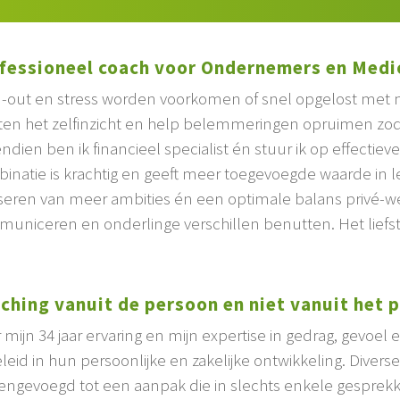
fessioneel coach voor Ondernemers en Medi
-out en stress worden voorkomen of snel opgelost met mij
ten het zelfinzicht en help belemmeringen opruimen zo
ndien ben ik financieel specialist én stuur ik op effecti
inatie is krachtig en geeft meer toegevoegde waarde in le
iseren van meer ambities én een optimale balans privé-w
uniceren en onderlinge verschillen benutten. Het liefs
ching vanuit de persoon en niet vanuit het 
 mijn 34 jaar ervaring en mijn expertise in gedrag, gevoel
leid in hun persoonlijke en zakelijke ontwikkeling. Diver
ngevoegd tot een aanpak die in slechts enkele gesprekke