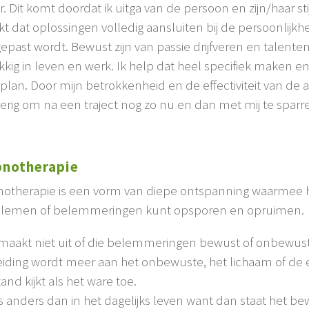
. Dit komt doordat ik uitga van de persoon en zijn/haar sti
t dat oplossingen volledig aansluiten bij de persoonlijkh
epast wordt. Bewust zijn van passie drijfveren en tale
kkig in leven en werk. Ik help dat heel specifiek maken e
eplan. Door mijn betrokkenheid en de effectiviteit van de
ierig om na een traject nog zo nu en dan met mij te sparr
notherapie
otherapie is een vorm van diepe ontspanning waarmee he
lemen of belemmeringen kunt opsporen en opruimen.
maakt niet uit of die belemmeringen bewust of onbewust zijn
eiding wordt meer aan het onbewuste, het lichaam of de
and kijkt als het ware toe.
is anders dan in het dagelijks leven want dan staat het b