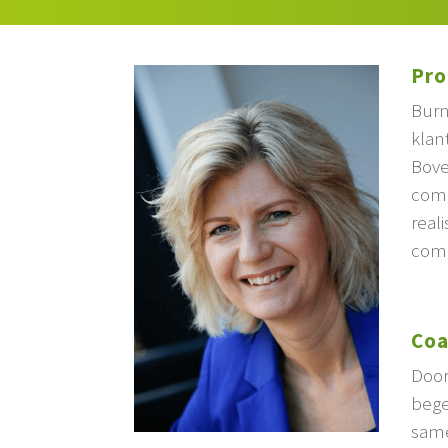
Pro
Burn
klan
Bove
comb
real
comm
Coa
Door
bege
same