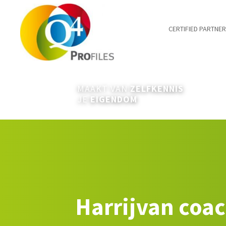
CERTIFIED PARTNE
MAAKT VAN
ZELFKENNIS
JE
EIGENDOM
Harrijvan coa