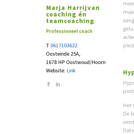
meer
Marja Harrijvan
maak
coaching én
teamcoaching
aang
gelu
Professioneel coach
acti
plez
T
0617103622
Oosteinde 25A,
1678 HP Oostwoud/Hoorn
Website:
Link
Hyp
Hypn
prob
Het 
De l
verst
Dat 