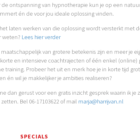
 de ontspanning van hypnotherapie kun je op een natuur
mmert én de voor jou ideale oplossing vinden.
het laten werken van die oplossing wordt versterkt met de
r weten?
Lees hier verder
jij maatschappelijk van grotere betekenis zijn en meer je ei
korte en intensieve coachtrajecten of één enkel (online) g
ne training. Probeer het uit en merk hoe je in korte tijd 
 en én wil je makkelijker je ambities realiseren?
me dan gerust voor een gratis inzicht gesprek waarin ik je
 zetten. Bel 06-17103622 of mail
marja@harrijvan.nl
SPECIALS