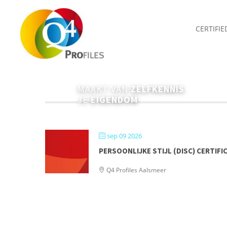
CERTIFI
Stijl
MAAKT VAN
ZELFKENNIS
JE
EIGENDOM
sep 09 2026
PERSOONLIJKE STIJL (DISC) CERTIFI
Q4 Profiles Aalsmeer