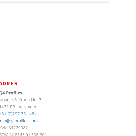
ADRES
Q4 Profiles
Maarse & Kroon Hof 7
1431 PB
Aalsmeer
+
31 (0)297 361 484
info@q4profiles.com
KVK: 34229082
BTW: NL8143.91.308.B01