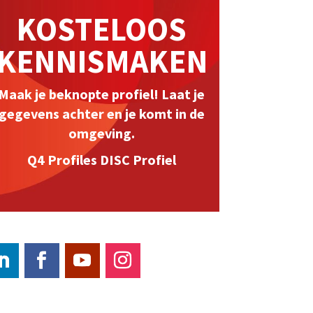
KOSTELOOS
KENNISMAKEN
Maak je beknopte profiel! Laat je
gegevens achter en je komt in de
omgeving.
Q4 Profiles DISC Profiel