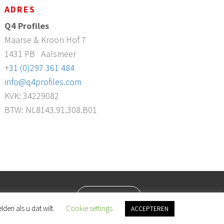
ADRES
Q4 Profiles
Maarse & Kroon Hof 7
1431 PB
Aalsmeer
+
31 (0)297 361 484
info@q4profiles.com
KVK: 34229082
BTW: NL8143.91.308.B01
Login
den als u dat wilt.
Cookie settings
ACCEPTEREN