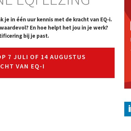
k je in één uur kennis met de kracht van EQ-i.
 waardevol? En hoe helpt het jou in je werk?
ficering bij je past.
P 7 JULI OF 14 AUGUSTUS
CHT VAN EQ-I