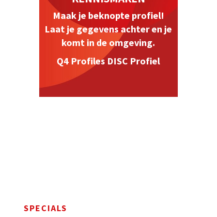
Maak je beknopte profiel!
Laat je gegevens achter en je
komt in de omgeving.
Q4 Profiles DISC Profiel
SPECIALS