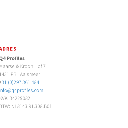
ADRES
Q4 Profiles
Maarse & Kroon Hof 7
1431 PB
Aalsmeer
+
31 (0)297 361 484
info@q4profiles.com
KVK: 34229082
BTW: NL8143.91.308.B01