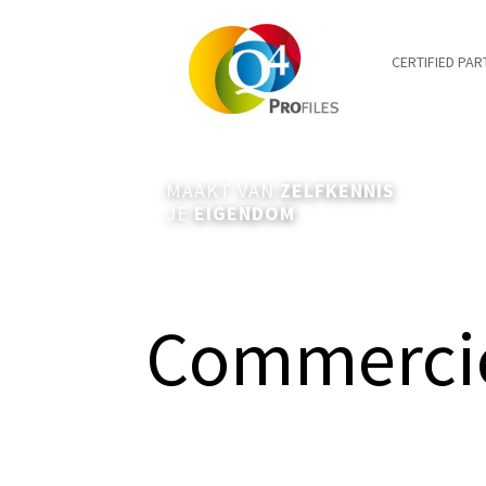
CERTIFIED PAR
MAAKT VAN
ZELFKENNIS
JE
EIGENDOM
Commerciee