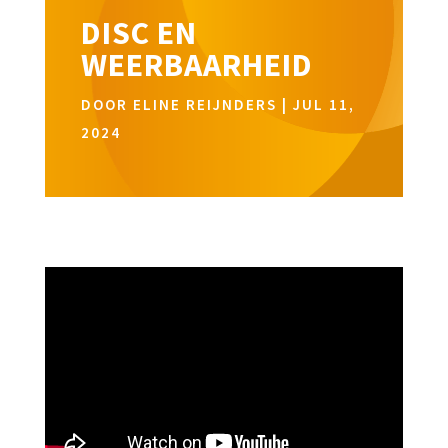
DISC EN
WEERBAARHEID
DOOR
ELINE REIJNDERS
|
JUL 11,
2024