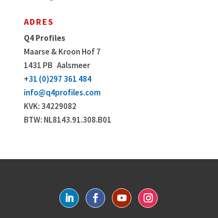
ADRES
Q4 Profiles
Maarse & Kroon Hof 7
1431 PB
Aalsmeer
+
31 (0)297 361 484
info@q4profiles.com
KVK: 34229082
BTW: NL8143.91.308.B01