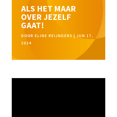
ALS HET MAAR
OVER JEZELF
GAAT!
DOOR
ELINE REIJNDERS
|
JUN 17,
2024