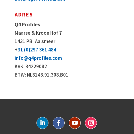
ADRES
Q4 Profiles
Maarse & Kroon Hof 7
1431 PB
Aalsmeer
+
31 (0)297 361 484
info@q4profiles.com
KVK: 34229082
BTW: NL8143.91.308.B01