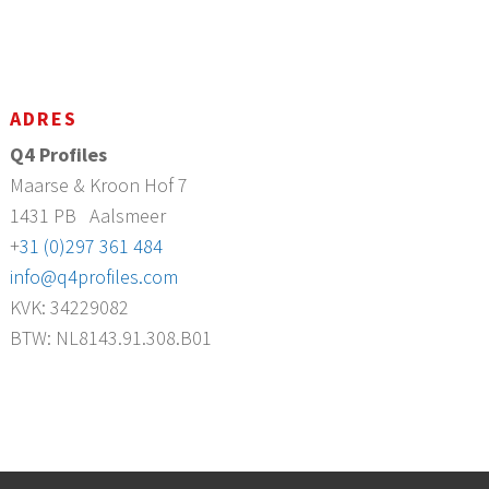
ADRES
Q4 Profiles
Maarse & Kroon Hof 7
1431 PB
Aalsmeer
+
31 (0)297 361 484
info@q4profiles.com
KVK: 34229082
BTW: NL8143.91.308.B01