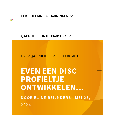
CERTIFICERING & TRAININGEN
Q4 PROFILES IN DE PRAKTIJK
OVER Q4 PROFILES
CONTACT
EVEN EEN DISC
PROFIELTJE
ONTWIKKELEN…
DOOR
ELINE REIJNDERS
|
MEI 23,
2024